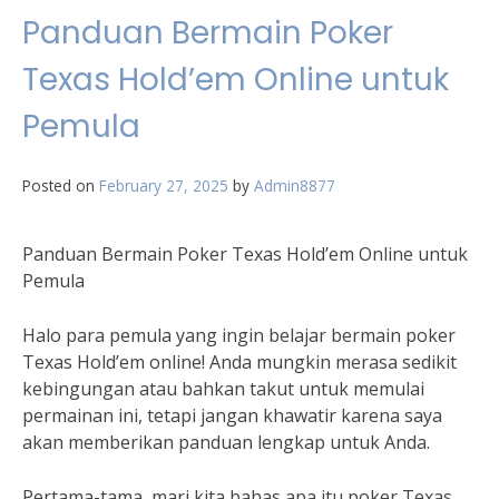
Panduan Bermain Poker
Texas Hold’em Online untuk
Pemula
Posted on
February 27, 2025
by
Admin8877
Panduan Bermain Poker Texas Hold’em Online untuk
Pemula
Halo para pemula yang ingin belajar bermain poker
Texas Hold’em online! Anda mungkin merasa sedikit
kebingungan atau bahkan takut untuk memulai
permainan ini, tetapi jangan khawatir karena saya
akan memberikan panduan lengkap untuk Anda.
Pertama-tama, mari kita bahas apa itu poker Texas