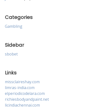
Categories
Gambling
Sidebar
sbobet
Links
missclaireshay.com
limras-india.com
elperiodicodelara.com
richiesbodyandpaint.net
licindiachennai.com