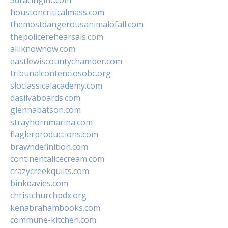
3dracinginc.com
houstoncriticalmass.com
themostdangerousanimalofall.com
thepolicerehearsals.com
alliknownow.com
eastlewiscountychamber.com
tribunalcontenciosobc.org
sloclassicalacademy.com
dasilvaboards.com
glennabatson.com
strayhornmarina.com
flaglerproductions.com
brawndefinition.com
continentalicecream.com
crazycreekquilts.com
binkdavies.com
christchurchpdx.org
kenabrahambooks.com
commune-kitchen.com