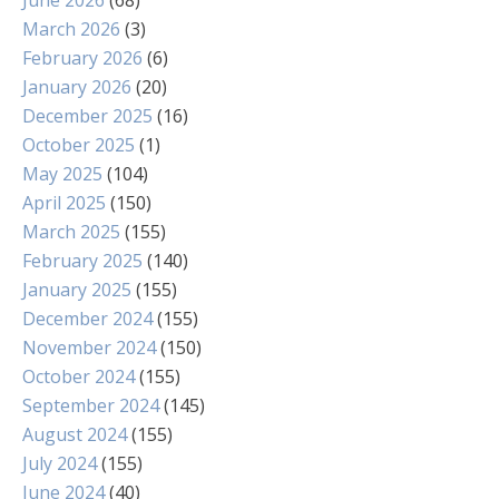
June 2026
(68)
March 2026
(3)
February 2026
(6)
January 2026
(20)
December 2025
(16)
October 2025
(1)
May 2025
(104)
April 2025
(150)
March 2025
(155)
February 2025
(140)
January 2025
(155)
December 2024
(155)
November 2024
(150)
October 2024
(155)
September 2024
(145)
August 2024
(155)
July 2024
(155)
June 2024
(40)