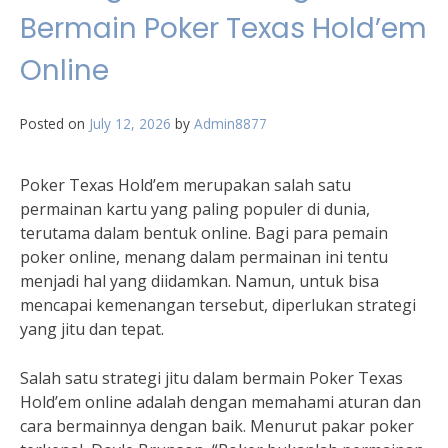
Bermain Poker Texas Hold’em
Online
Posted on
July 12, 2026
by
Admin8877
Poker Texas Hold’em merupakan salah satu
permainan kartu yang paling populer di dunia,
terutama dalam bentuk online. Bagi para pemain
poker online, menang dalam permainan ini tentu
menjadi hal yang diidamkan. Namun, untuk bisa
mencapai kemenangan tersebut, diperlukan strategi
yang jitu dan tepat.
Salah satu strategi jitu dalam bermain Poker Texas
Hold’em online adalah dengan memahami aturan dan
cara bermainnya dengan baik. Menurut pakar poker