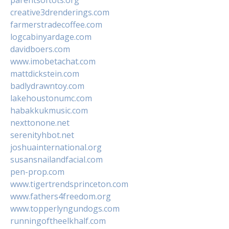
parentsoftots.org
creative3drenderings.com
farmerstradecoffee.com
logcabinyardage.com
davidboers.com
www.imobetachat.com
mattdickstein.com
badlydrawntoy.com
lakehoustonumc.com
habakkukmusic.com
nexttonone.net
serenityhbot.net
joshuainternational.org
susansnailandfacial.com
pen-prop.com
www.tigertrendsprinceton.com
www.fathers4freedom.org
www.topperlyngundogs.com
runningoftheelkhalf.com