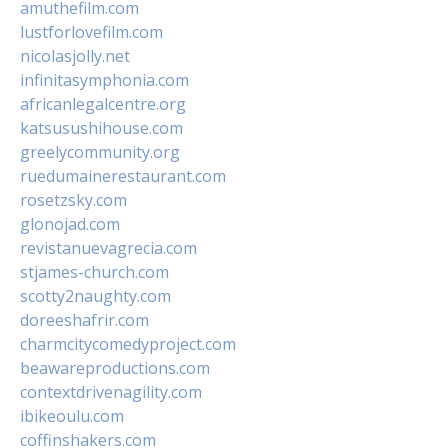
amuthefilm.com
lustforlovefilm.com
nicolasjolly.net
infinitasymphonia.com
africanlegalcentre.org
katsusushihouse.com
greelycommunity.org
ruedumainerestaurant.com
rosetzsky.com
glonojad.com
revistanuevagrecia.com
stjames-church.com
scotty2naughty.com
doreeshafrir.com
charmcitycomedyproject.com
beawareproductions.com
contextdrivenagility.com
ibikeoulu.com
coffinshakers.com