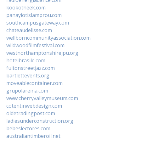
radioenergiadance.com
kookotheek.com
panayiotislamprou.com
southcampusgateway.com
chateaudelisse.com
wellborncommunityassociation.com
wildwoodfilmfestival.com
westnorthamptonshirejpu.org
hotelbrasile.com
fultonstreetjazz.com
bartlettevents.org
moveablecontainer.com
grupolareina.com
www.cherryvalleymuseum.com
cotentinwebdesign.com
oldetradingpost.com
ladiesunderconstruction.org
bebeslectores.com
australiantimberoil.net