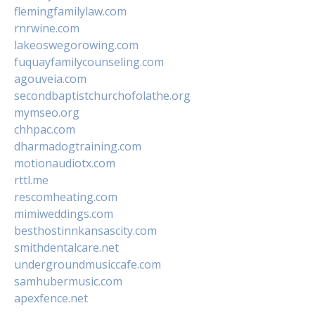
flemingfamilylaw.com
rnrwine.com
lakeoswegorowing.com
fuquayfamilycounseling.com
agouveia.com
secondbaptistchurchofolathe.org
mymseo.org
chhpac.com
dharmadogtraining.com
motionaudiotx.com
rttl.me
rescomheating.com
mimiweddings.com
besthostinnkansascity.com
smithdentalcare.net
undergroundmusiccafe.com
samhubermusic.com
apexfence.net