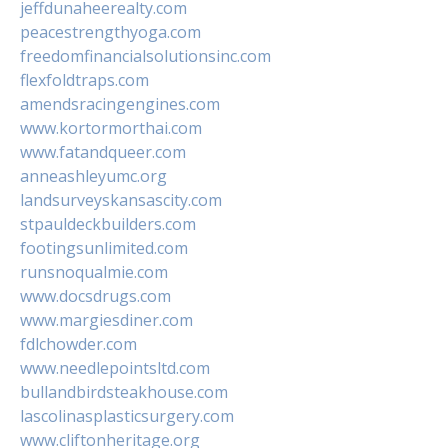
jeffdunaheerealty.com
peacestrengthyoga.com
freedomfinancialsolutionsinc.com
flexfoldtraps.com
amendsracingengines.com
www.kortormorthai.com
www.fatandqueer.com
anneashleyumc.org
landsurveyskansascity.com
stpauldeckbuilders.com
footingsunlimited.com
runsnoqualmie.com
www.docsdrugs.com
www.margiesdiner.com
fdlchowder.com
www.needlepointsltd.com
bullandbirdsteakhouse.com
lascolinasplasticsurgery.com
www.cliftonheritage.org