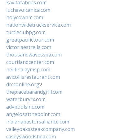
kavitafabrics.com
luchavolcanica.com
holycownm.com
nationwidetruckservice.com
turtleclubpg.com
greatpacifictour.com
victoriaestrella.com
thousandwavesspa.com
courtlandcenter.com
neilfindlaymsp.com
avicollisrestaurant.com
drcconline.org
v
theplacebarandgrill.com
waterburyrx.com
advpoolsinc.com
angelosatthepoint.com
indianapastorsalliance.com
valleyoakssteakcompany.com
caseyswoodshed.com