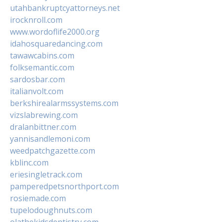
utahbankruptcyattorneys.net
irocknroll.com
www.wordoflife2000.org
idahosquaredancing.com
tawawcabins.com
folksemantic.com
sardosbar.com
italianvolt.com
berkshirealarmssystems.com
vizslabrewing.com
dralanbittner.com
yannisandlemoni.com
weedpatchgazette.com
kblinc.com
eriesingletrack.com
pamperedpetsnorthport.com
rosiemade.com
tupelodoughnuts.com