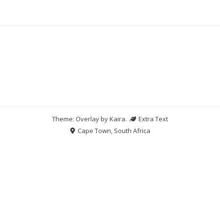
Theme: Overlay by
Kaira
.
Extra Text
Cape Town, South Africa