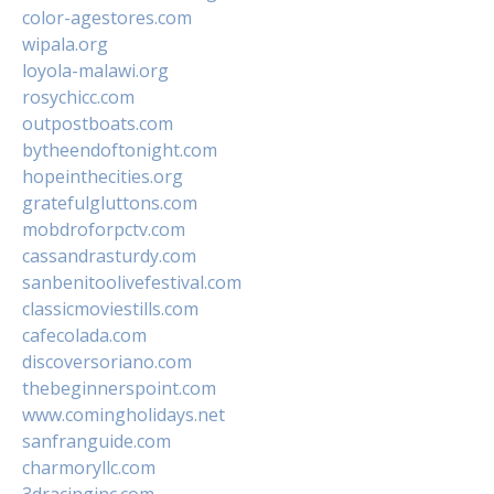
color-agestores.com
wipala.org
loyola-malawi.org
rosychicc.com
outpostboats.com
bytheendoftonight.com
hopeinthecities.org
gratefulgluttons.com
mobdroforpctv.com
cassandrasturdy.com
sanbenitoolivefestival.com
classicmoviestills.com
cafecolada.com
discoversoriano.com
thebeginnerspoint.com
www.comingholidays.net
sanfranguide.com
charmoryllc.com