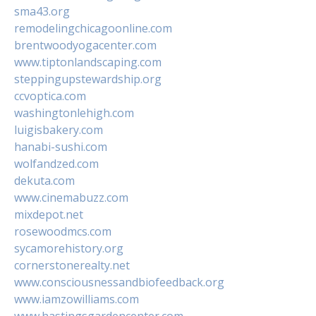
sma43.org
remodelingchicagoonline.com
brentwoodyogacenter.com
www.tiptonlandscaping.com
steppingupstewardship.org
ccvoptica.com
washingtonlehigh.com
luigisbakery.com
hanabi-sushi.com
wolfandzed.com
dekuta.com
www.cinemabuzz.com
mixdepot.net
rosewoodmcs.com
sycamorehistory.org
cornerstonerealty.net
www.consciousnessandbiofeedback.org
www.iamzowilliams.com