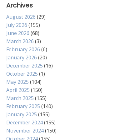
Archives
August 2026
(29)
July 2026
(155)
June 2026
(68)
March 2026
(3)
February 2026
(6)
January 2026
(20)
December 2025
(16)
October 2025
(1)
May 2025
(104)
April 2025
(150)
March 2025
(155)
February 2025
(140)
January 2025
(155)
December 2024
(155)
November 2024
(150)
October 2024
(155)