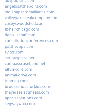
advpoolsinc.com
angelosatthepoint.com
indianapastorsalliance.com
valleyoakssteakcompany.com
caseyswoodshed.com
fixhairchicago.com
denizliesnaf.com
constitutionconferences.com
patthecope.com
svitcs.com
seriouspizza.net
compassroseband.net
altumcore.com
animal-drive.com
tnamag.com
brooksshoesforkids.com
thayersselectmeats.com
aporiasolutions.com
segwaywpa.com