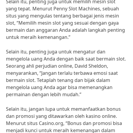
Selain itu, penting juga untuk memilih mesin slot
yang tepat. Menurut Penny Slot Machines, sebuah
situs yang mengulas tentang berbagai jenis mesin
slot, “Memilih mesin slot yang sesuai dengan gaya
bermain dan anggaran Anda adalah langkah penting
untuk meraih kemenangan.”
Selain itu, penting juga untuk mengatur dan
mengelola uang Anda dengan baik saat bermain slot.
Seorang ahli perjudian online, David Sheldon,
menyarankan, “Jangan terlalu terbawa emosi saat
bermain slot. Tetaplah tenang dan bijak dalam
mengelola uang Anda agar bisa memenangkan
permainan dengan lebih mudah.”
Selain itu, jangan lupa untuk memanfaatkan bonus
dan promosi yang ditawarkan oleh kasino online.
Menurut situs Casino.org, “Bonus dan promosi bisa
menjadi kunci untuk meraih kemenangan dalam