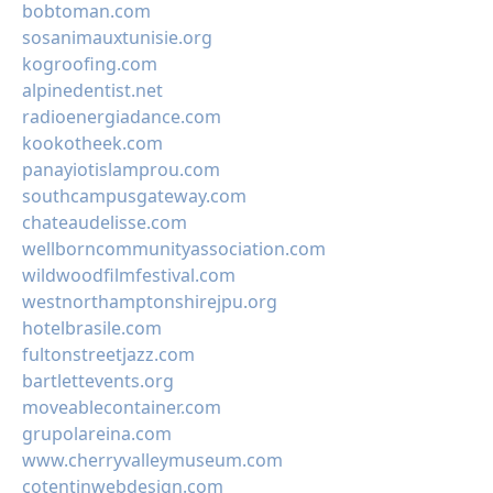
bobtoman.com
sosanimauxtunisie.org
kogroofing.com
alpinedentist.net
radioenergiadance.com
kookotheek.com
panayiotislamprou.com
southcampusgateway.com
chateaudelisse.com
wellborncommunityassociation.com
wildwoodfilmfestival.com
westnorthamptonshirejpu.org
hotelbrasile.com
fultonstreetjazz.com
bartlettevents.org
moveablecontainer.com
grupolareina.com
www.cherryvalleymuseum.com
cotentinwebdesign.com