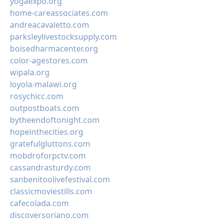
yogaexpo.org
home-careassociates.com
andreacavaletto.com
parksleylivestocksupply.com
boisedharmacenter.org
color-agestores.com
wipala.org
loyola-malawi.org
rosychicc.com
outpostboats.com
bytheendoftonight.com
hopeinthecities.org
gratefulgluttons.com
mobdroforpctv.com
cassandrasturdy.com
sanbenitoolivefestival.com
classicmoviestills.com
cafecolada.com
discoversoriano.com