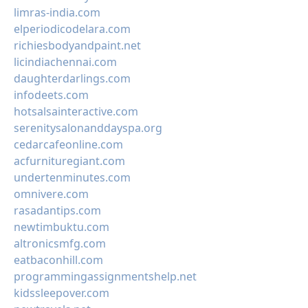
limras-india.com
elperiodicodelara.com
richiesbodyandpaint.net
licindiachennai.com
daughterdarlings.com
infodeets.com
hotsalsainteractive.com
serenitysalonanddayspa.org
cedarcafeonline.com
acfurnituregiant.com
undertenminutes.com
omnivere.com
rasadantips.com
newtimbuktu.com
altronicsmfg.com
eatbaconhill.com
programmingassignmentshelp.net
kidssleepover.com