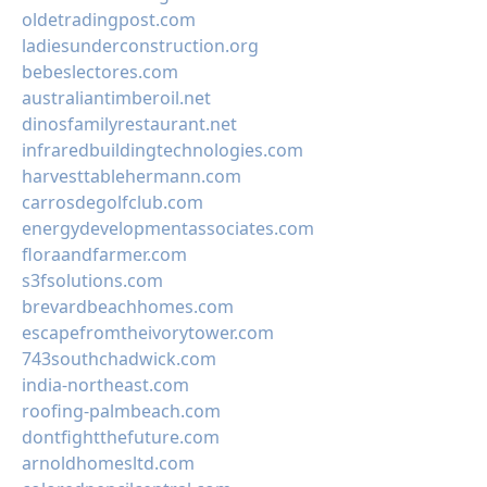
oldetradingpost.com
ladiesunderconstruction.org
bebeslectores.com
australiantimberoil.net
dinosfamilyrestaurant.net
infraredbuildingtechnologies.com
harvesttablehermann.com
carrosdegolfclub.com
energydevelopmentassociates.com
floraandfarmer.com
s3fsolutions.com
brevardbeachhomes.com
escapefromtheivorytower.com
743southchadwick.com
india-northeast.com
roofing-palmbeach.com
dontfightthefuture.com
arnoldhomesltd.com