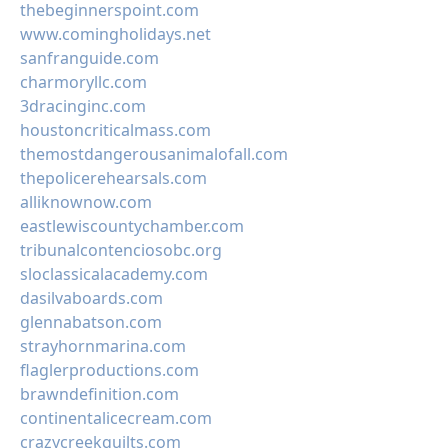
thebeginnerspoint.com
www.comingholidays.net
sanfranguide.com
charmoryllc.com
3dracinginc.com
houstoncriticalmass.com
themostdangerousanimalofall.com
thepolicerehearsals.com
alliknownow.com
eastlewiscountychamber.com
tribunalcontenciosobc.org
sloclassicalacademy.com
dasilvaboards.com
glennabatson.com
strayhornmarina.com
flaglerproductions.com
brawndefinition.com
continentalicecream.com
crazycreekquilts.com