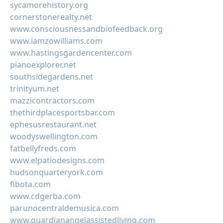
sycamorehistory.org
cornerstonerealty.net
www.consciousnessandbiofeedback.org
www.iamzowilliams.com
www.hastingsgardencenter.com
pianoexplorer.net
southsidegardens.net
trinityum.net
mazzicontractors.com
thethirdplacesportsbar.com
ephesusrestaurant.net
woodyswellington.com
fatbellyfreds.com
www.elpatiodesigns.com
hudsonquarteryork.com
fibota.com
www.cdgerba.com
parunocentraldemusica.com
www.guardianangelassistedliving.com