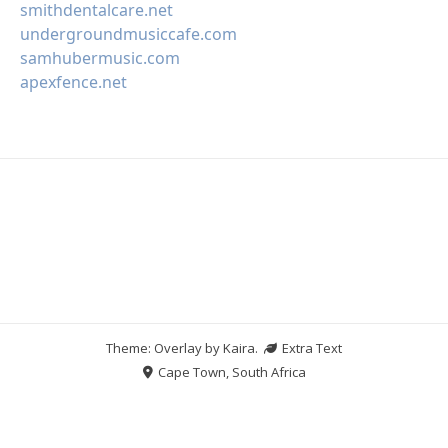
smithdentalcare.net
undergroundmusiccafe.com
samhubermusic.com
apexfence.net
Theme: Overlay by
Kaira
.
Extra Text
Cape Town, South Africa