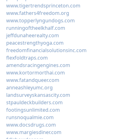
www.tigertrendsprinceton.com
www.fathers4freedom.org
www.topperlyngundogs.com
runningoftheelkhalf.com
jeffdunaheerealty.com
peacestrengthyoga.com
freedomfinancialsolutionsinc.com
flexfoldtraps.com
amendsracingengines.com
www.kortormorthai.com
www.fatandqueer.com
anneashleyumc.org
landsurveyskansascity.com
stpauldeckbuilders.com
footingsunlimited.com
runsnoqualmie.com
www.docsdrugs.com
www.margiesdiner.com