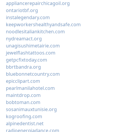
appliancerepairchicagoil.org
ontariotbf.org
instalegendary.com
keepworkershealthyandsafe.com
noodlesitaliankitchen.com
nydreamact.org
unagisushimetairie.com
jewelflashtattoos.com
getpcfixtoday.com
bbrtbandra.org
bluebonnetcountry.com
epicclipart.com
pearlmanilahotel.com
maintdrop.com
bobtoman.com
sosanimauxtunisie.org
kogroofing.com
alpinedentist.net
radioenergiadance.com