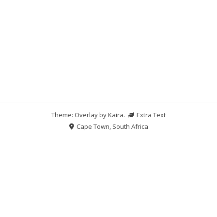
Theme: Overlay by
Kaira
.
Extra Text
Cape Town, South Africa