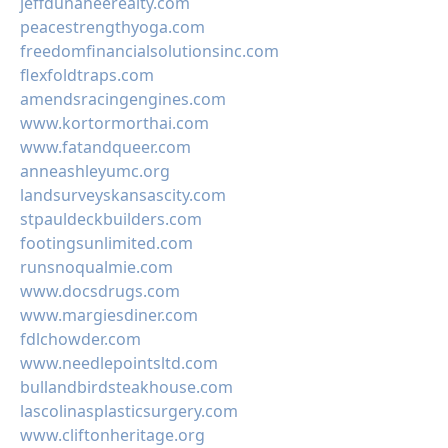
jeffdunaheerealty.com
peacestrengthyoga.com
freedomfinancialsolutionsinc.com
flexfoldtraps.com
amendsracingengines.com
www.kortormorthai.com
www.fatandqueer.com
anneashleyumc.org
landsurveyskansascity.com
stpauldeckbuilders.com
footingsunlimited.com
runsnoqualmie.com
www.docsdrugs.com
www.margiesdiner.com
fdlchowder.com
www.needlepointsltd.com
bullandbirdsteakhouse.com
lascolinasplasticsurgery.com
www.cliftonheritage.org