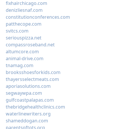
fixhairchicago.com
denizliesnaf.com
constitutionconferences.com
patthecope.com
svitcs.com
seriouspizza.net
compassroseband.net
altumcore.com
animal-drive.com
tnamag.com
brooksshoesforkids.com
thayersselectmeats.com
aporiasolutions.com
segwaywpa.com
gulfcoastpalapas.com
thebridgehealthclinics.com
waterlinewriters.org
shameddogan.com
parentsoftots.org