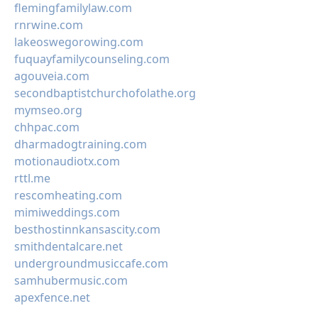
flemingfamilylaw.com
rnrwine.com
lakeoswegorowing.com
fuquayfamilycounseling.com
agouveia.com
secondbaptistchurchofolathe.org
mymseo.org
chhpac.com
dharmadogtraining.com
motionaudiotx.com
rttl.me
rescomheating.com
mimiweddings.com
besthostinnkansascity.com
smithdentalcare.net
undergroundmusiccafe.com
samhubermusic.com
apexfence.net