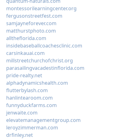
quantum-naturals.com
montessorilearningcenter.org
fergusonstreetfest.com
samjayneforever.com
matthurstphoto.com
alltheflorida.com
insidebaseballcoachesclinic.com
carsinkauai.com
millstreetchurchofchrist.org
parasailingvacadestinflorida.com
pride-realty.net
alphadynamicshealth.com
flutterbylash.com
hanlintearoom.com
funnyduckfarms.com
jenwaite.com
elevatemanagementgroup.com
leroyzimmerman.com
drfinley.net