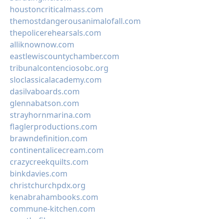
houstoncriticalmass.com
themostdangerousanimalofall.com
thepolicerehearsals.com
alliknownow.com
eastlewiscountychamber.com
tribunalcontenciosobc.org
sloclassicalacademy.com
dasilvaboards.com
glennabatson.com
strayhornmarina.com
flaglerproductions.com
brawndefinition.com
continentalicecream.com
crazycreekquilts.com
binkdavies.com
christchurchpdx.org
kenabrahambooks.com
commune-kitchen.com