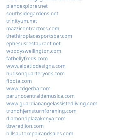
pianoexplorer.net
southsidegardens.net
trinityum.net
mazzicontractors.com
thethirdplacesportsbar.com
ephesusrestaurant.net
woodyswellington.com
fatbellyfreds.com
www.elpatiodesigns.com
hudsonquarteryork.com
fibota.com
www.cdgerba.com
parunocentraldemusica.com
www.guardianangelassistedliving.com
trondhjemsturnforening.com
diamondplazakenya.com
tbwredlion.com
billsautorepairandsales.com