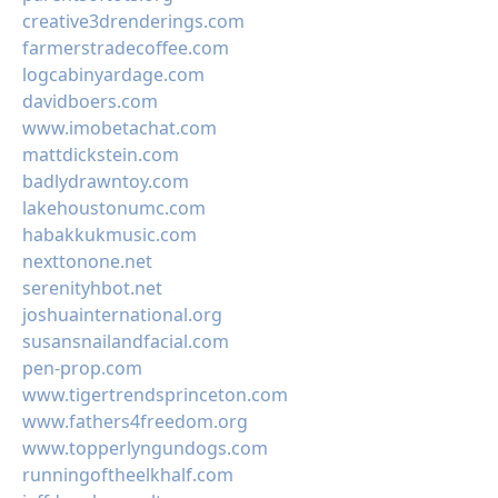
creative3drenderings.com
farmerstradecoffee.com
logcabinyardage.com
davidboers.com
www.imobetachat.com
mattdickstein.com
badlydrawntoy.com
lakehoustonumc.com
habakkukmusic.com
nexttonone.net
serenityhbot.net
joshuainternational.org
susansnailandfacial.com
pen-prop.com
www.tigertrendsprinceton.com
www.fathers4freedom.org
www.topperlyngundogs.com
runningoftheelkhalf.com