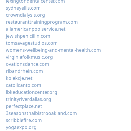
lexingtondentalcenter.com
sydneyellis.com
crowndialysis.org
restauranttrainingprogram.com
allamericanpoolservice.net
jewishpenicillin.com
tomsavagestudios.com
womens-wellbeing-and-mental-health.com
virginiafolkmusic.org
ovationsdance.com
ribandrhein.com
kolekcje.net
catolicanto.com
lbkeducationcenter.org
trinityriverdallas.org
perfectplace.net
3seasonsthaibistrooakland.com
scribblefire.com
yogaexpo.org