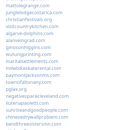
mattolegrange.com
junglelodgecostarica.com
christianfestivals.org
visitcountrykitchen.com
algarve-dolphins.com
alanveingrad.com
ginosonhiggins.com
wutungprinting.com
maritalsettlements.com
milwbikeskaterental.com
baymontjacksonms.com
townofaltonany.com
pglax.org
negativespacecleveland.com
liuteriapaoletti.com
sunriseandgoodpeople.com
chinesedrywallproblem.com
bendthreesistersinn.com