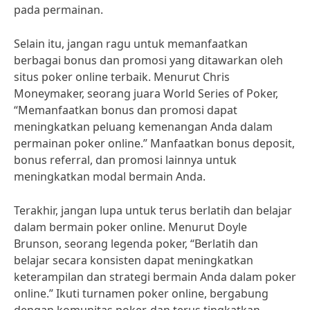
pada permainan.
Selain itu, jangan ragu untuk memanfaatkan
berbagai bonus dan promosi yang ditawarkan oleh
situs poker online terbaik. Menurut Chris
Moneymaker, seorang juara World Series of Poker,
“Memanfaatkan bonus dan promosi dapat
meningkatkan peluang kemenangan Anda dalam
permainan poker online.” Manfaatkan bonus deposit,
bonus referral, dan promosi lainnya untuk
meningkatkan modal bermain Anda.
Terakhir, jangan lupa untuk terus berlatih dan belajar
dalam bermain poker online. Menurut Doyle
Brunson, seorang legenda poker, “Berlatih dan
belajar secara konsisten dapat meningkatkan
keterampilan dan strategi bermain Anda dalam poker
online.” Ikuti turnamen poker online, bergabung