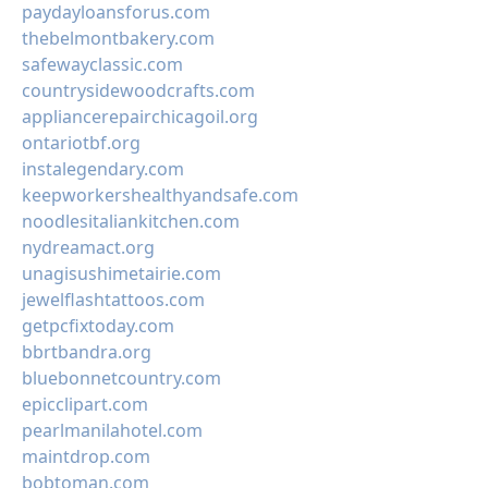
paydayloansforus.com
thebelmontbakery.com
safewayclassic.com
countrysidewoodcrafts.com
appliancerepairchicagoil.org
ontariotbf.org
instalegendary.com
keepworkershealthyandsafe.com
noodlesitaliankitchen.com
nydreamact.org
unagisushimetairie.com
jewelflashtattoos.com
getpcfixtoday.com
bbrtbandra.org
bluebonnetcountry.com
epicclipart.com
pearlmanilahotel.com
maintdrop.com
bobtoman.com