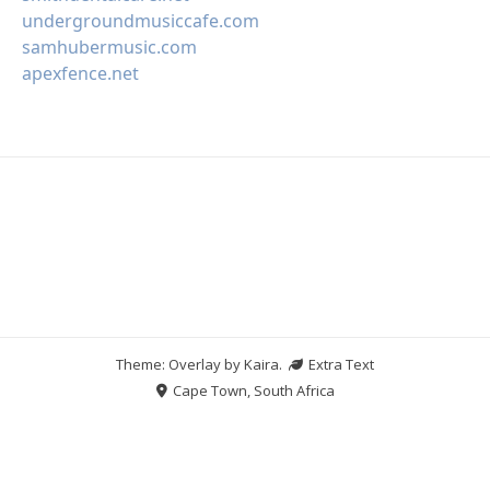
undergroundmusiccafe.com
samhubermusic.com
apexfence.net
Theme: Overlay by
Kaira
.
Extra Text
Cape Town, South Africa