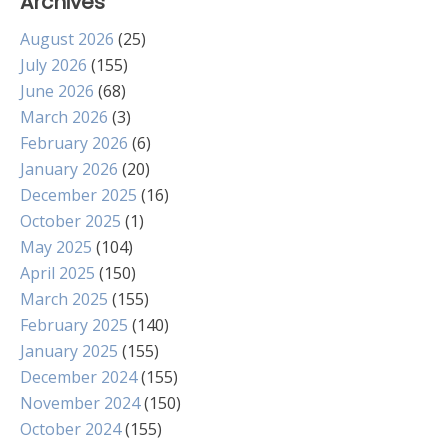
Archives
August 2026
(25)
July 2026
(155)
June 2026
(68)
March 2026
(3)
February 2026
(6)
January 2026
(20)
December 2025
(16)
October 2025
(1)
May 2025
(104)
April 2025
(150)
March 2025
(155)
February 2025
(140)
January 2025
(155)
December 2024
(155)
November 2024
(150)
October 2024
(155)