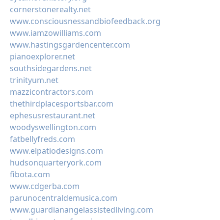
cornerstonerealty.net
www.consciousnessandbiofeedback.org
www.iamzowilliams.com
www.hastingsgardencenter.com
pianoexplorer.net
southsidegardens.net
trinityum.net
mazzicontractors.com
thethirdplacesportsbar.com
ephesusrestaurant.net
woodyswellington.com
fatbellyfreds.com
www.elpatiodesigns.com
hudsonquarteryork.com
fibota.com
www.cdgerba.com
parunocentraldemusica.com
www.guardianangelassistedliving.com