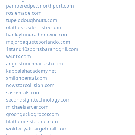
pamperedpetsnorthport.com
rosiemade.com
tupelodoughnuts.com
olathekidsdentistry.com
hanleyfuneralhomeinc.com
mejorpaquetesorlando.com
1stand10sportsbarandgrill.com
w4btx.com
angelstouchnaillash.com
kabbalahacademy.net
smilondental.com
newstarcollision.com
sasrentals.com
secondsighttechnology.com
michaelsarver.com
greengeckogrocer.com
hlathome-staging.com
wokteriyakitargetmall.com