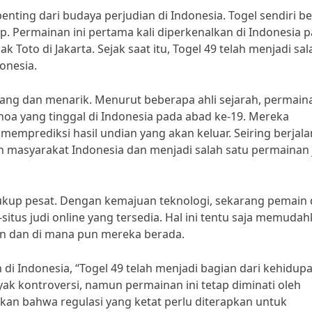
enting dari budaya perjudian di Indonesia. Togel sendiri be
ap. Permainan ini pertama kali diperkenalkan di Indonesia 
oto di Jakarta. Sejak saat itu, Togel 49 telah menjadi sal
onesia.
jang dan menarik. Menurut beberapa ahli sejarah, permaina
oa yang tinggal di Indonesia pada abad ke-19. Mereka
mprediksi hasil undian yang akan keluar. Seiring berjal
an masyarakat Indonesia dan menjadi salah satu permainan 
cukup pesat. Dengan kemajuan teknologi, sekarang pemain
situs judi online yang tersedia. Hal ini tentu saja memuda
un dan di mana pun mereka berada.
 di Indonesia, “Togel 49 telah menjadi bagian dari kehidup
ak kontroversi, namun permainan ini tetap diminati oleh
an bahwa regulasi yang ketat perlu diterapkan untuk