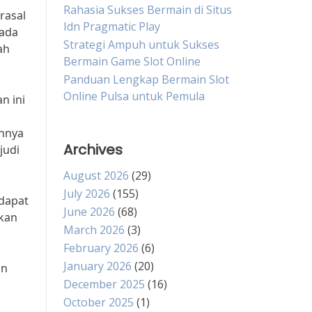
Rahasia Sukses Bermain di Situs
rasal
Idn Pragmatic Play
pada
Strategi Ampuh untuk Sukses
ah
Bermain Game Slot Online
Panduan Lengkap Bermain Slot
Online Pulsa untuk Pemula
n ini
annya
Archives
judi
August 2026
(29)
July 2026
(155)
 dapat
June 2026
(68)
hkan
March 2026
(3)
February 2026
(6)
January 2026
(20)
an
December 2025
(16)
October 2025
(1)