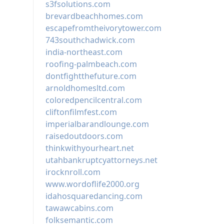
s3fsolutions.com
brevardbeachhomes.com
escapefromtheivorytower.com
743southchadwick.com
india-northeast.com
roofing-palmbeach.com
dontfightthefuture.com
arnoldhomesltd.com
coloredpencilcentral.com
cliftonfilmfest.com
imperialbarandlounge.com
raisedoutdoors.com
thinkwithyourheart.net
utahbankruptcyattorneys.net
irocknroll.com
www.wordoflife2000.org
idahosquaredancing.com
tawawcabins.com
folksemantic.com