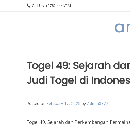
Skip
Call Us: +2782 444 YEAH
to
content
a
Togel 49: Sejarah 
Judi Togel di Indones
Posted on
February 17, 2025
by
Admin8877
Togel 49, Sejarah dan Perkembangan Permainan