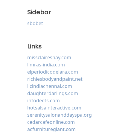
Sidebar
sbobet
Links
missclaireshay.com
limras-india.com
elperiodicodelara.com
richiesbodyandpaint.net
licindiachennai.com
daughterdarlings.com
infodeets.com
hotsalsainteractive.com
serenitysalonanddayspa.org
cedarcafeonline.com
acfurnituregiant.com