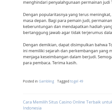
menghindari penyalahgunaan permainan judi To
Dengan popularitasnya yang terus meningkat, 
masa depan. Bagi para pemain judi, permain
keberuntungan dan mendapatkan hadiah yang 
bertanggung jawab agar tidak terjerumus da
Dengan demikian, dapat disimpulkan bahwa To
ini memiliki sejarah dan perkembangan yang m
menjaga keseimbangan dalam berjudi. Semoga 
para pembaca. Terima kasih.
Posted in
Gambling
Tagged
togel 49
Post
Cara Memilih Situs Casino Online Terbaik unt
Indonesia