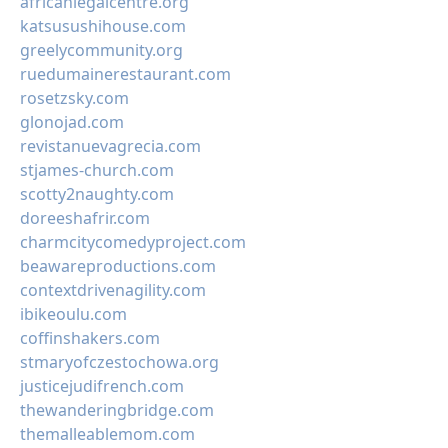
africanlegalcentre.org
katsusushihouse.com
greelycommunity.org
ruedumainerestaurant.com
rosetzsky.com
glonojad.com
revistanuevagrecia.com
stjames-church.com
scotty2naughty.com
doreeshafrir.com
charmcitycomedyproject.com
beawareproductions.com
contextdrivenagility.com
ibikeoulu.com
coffinshakers.com
stmaryofczestochowa.org
justicejudifrench.com
thewanderingbridge.com
themalleablemom.com