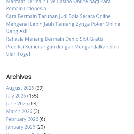
Manfaat Bermain Live Casino Online bagi Para
Pemain Indonesia
Cara Bermain Taruhan Judi Bola Secara Online
Mengenal Lebih Jauh Tentang Zynga Poker Online
Uang Asli
Rahasia Menang Bermain Demo Slot Gratis
Prediksi Kemenangan dengan Mengandalkan Shio
Ular Togel
Archives
August 2026
(39)
July 2026
(155)
June 2026
(68)
March 2026
(3)
February 2026
(6)
January 2026
(20)