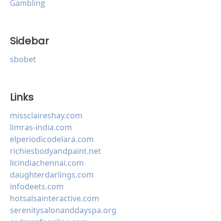
Gambling
Sidebar
sbobet
Links
missclaireshay.com
limras-india.com
elperiodicodelara.com
richiesbodyandpaint.net
licindiachennai.com
daughterdarlings.com
infodeets.com
hotsalsainteractive.com
serenitysalonanddayspa.org