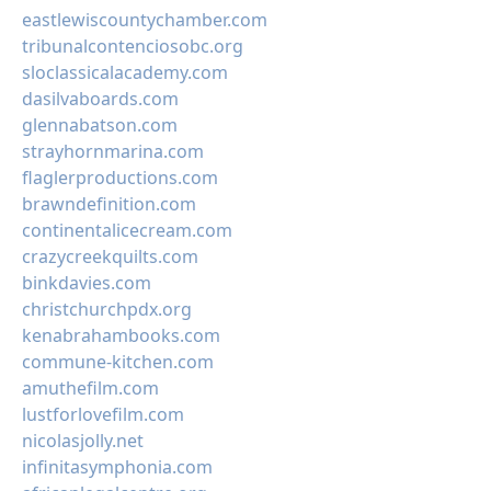
eastlewiscountychamber.com
tribunalcontenciosobc.org
sloclassicalacademy.com
dasilvaboards.com
glennabatson.com
strayhornmarina.com
flaglerproductions.com
brawndefinition.com
continentalicecream.com
crazycreekquilts.com
binkdavies.com
christchurchpdx.org
kenabrahambooks.com
commune-kitchen.com
amuthefilm.com
lustforlovefilm.com
nicolasjolly.net
infinitasymphonia.com