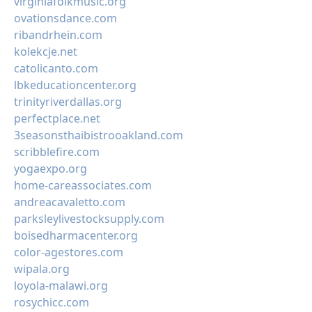
virginiafolkmusic.org
ovationsdance.com
ribandrhein.com
kolekcje.net
catolicanto.com
lbkeducationcenter.org
trinityriverdallas.org
perfectplace.net
3seasonsthaibistrooakland.com
scribblefire.com
yogaexpo.org
home-careassociates.com
andreacavaletto.com
parksleylivestocksupply.com
boisedharmacenter.org
color-agestores.com
wipala.org
loyola-malawi.org
rosychicc.com