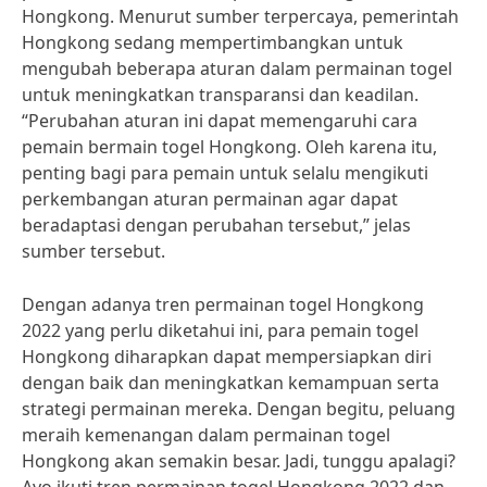
Hongkong. Menurut sumber terpercaya, pemerintah
Hongkong sedang mempertimbangkan untuk
mengubah beberapa aturan dalam permainan togel
untuk meningkatkan transparansi dan keadilan.
“Perubahan aturan ini dapat memengaruhi cara
pemain bermain togel Hongkong. Oleh karena itu,
penting bagi para pemain untuk selalu mengikuti
perkembangan aturan permainan agar dapat
beradaptasi dengan perubahan tersebut,” jelas
sumber tersebut.
Dengan adanya tren permainan togel Hongkong
2022 yang perlu diketahui ini, para pemain togel
Hongkong diharapkan dapat mempersiapkan diri
dengan baik dan meningkatkan kemampuan serta
strategi permainan mereka. Dengan begitu, peluang
meraih kemenangan dalam permainan togel
Hongkong akan semakin besar. Jadi, tunggu apalagi?