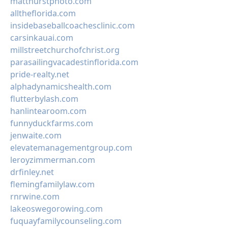
matthurstphoto.com
alltheflorida.com
insidebaseballcoachesclinic.com
carsinkauai.com
millstreetchurchofchrist.org
parasailingvacadestinflorida.com
pride-realty.net
alphadynamicshealth.com
flutterbylash.com
hanlintearoom.com
funnyduckfarms.com
jenwaite.com
elevatemanagementgroup.com
leroyzimmerman.com
drfinley.net
flemingfamilylaw.com
rnrwine.com
lakeoswegorowing.com
fuquayfamilycounseling.com