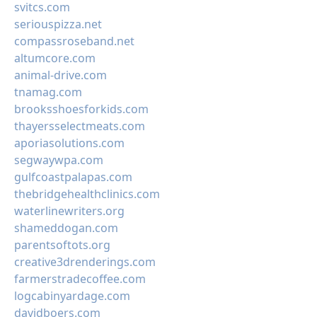
svitcs.com
seriouspizza.net
compassroseband.net
altumcore.com
animal-drive.com
tnamag.com
brooksshoesforkids.com
thayersselectmeats.com
aporiasolutions.com
segwaywpa.com
gulfcoastpalapas.com
thebridgehealthclinics.com
waterlinewriters.org
shameddogan.com
parentsoftots.org
creative3drenderings.com
farmerstradecoffee.com
logcabinyardage.com
davidboers.com