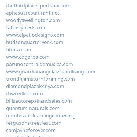
thethirdplacesportsbar.com
ephesusrestaurant.net
woodyswellington.com
fatbellyfreds.com
www.elpatiodesigns.com
hudsonquarteryork.com
fibota.com
www.cdgerba.com
parunocentraldemusica.com
www.guardianangelassistedliving.com
trondhjemsturnforening.com
diamondplazakenya.com
tbwredlion.com
billsautorepairandsales.com
quantum-naturals.com
montessorilearningcenter.org
fergusonstreetfest.com
samjayneforever.com