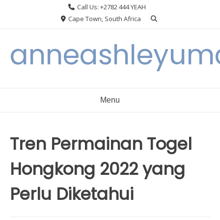
Skip
Call Us: +2782 444 YEAH
to
Cape Town, South Africa
content
anneashleyumc
Menu
Tren Permainan Togel
Hongkong 2022 yang
Perlu Diketahui