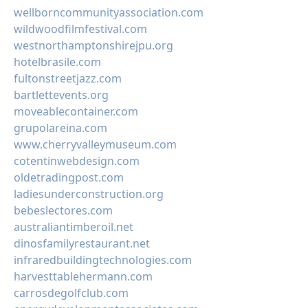
wellborncommunityassociation.com
wildwoodfilmfestival.com
westnorthamptonshirejpu.org
hotelbrasile.com
fultonstreetjazz.com
bartlettevents.org
moveablecontainer.com
grupolareina.com
www.cherryvalleymuseum.com
cotentinwebdesign.com
oldetradingpost.com
ladiesunderconstruction.org
bebeslectores.com
australiantimberoil.net
dinosfamilyrestaurant.net
infraredbuildingtechnologies.com
harvesttablehermann.com
carrosdegolfclub.com