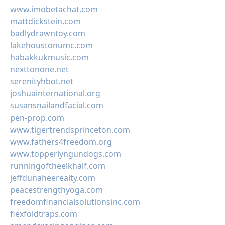
www.imobetachat.com
mattdickstein.com
badlydrawntoy.com
lakehoustonumc.com
habakkukmusic.com
nexttonone.net
serenityhbot.net
joshuainternational.org
susansnailandfacial.com
pen-prop.com
www.tigertrendsprinceton.com
www.fathers4freedom.org
www.topperlyngundogs.com
runningoftheelkhalf.com
jeffdunaheerealty.com
peacestrengthyoga.com
freedomfinancialsolutionsinc.com
flexfoldtraps.com