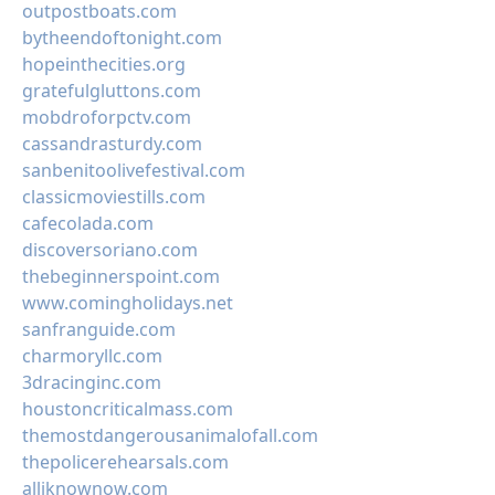
outpostboats.com
bytheendoftonight.com
hopeinthecities.org
gratefulgluttons.com
mobdroforpctv.com
cassandrasturdy.com
sanbenitoolivefestival.com
classicmoviestills.com
cafecolada.com
discoversoriano.com
thebeginnerspoint.com
www.comingholidays.net
sanfranguide.com
charmoryllc.com
3dracinginc.com
houstoncriticalmass.com
themostdangerousanimalofall.com
thepolicerehearsals.com
alliknownow.com