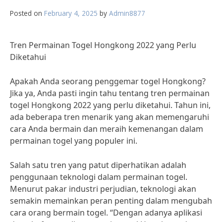
Posted on
February 4, 2025
by
Admin8877
Tren Permainan Togel Hongkong 2022 yang Perlu
Diketahui
Apakah Anda seorang penggemar togel Hongkong?
Jika ya, Anda pasti ingin tahu tentang tren permainan
togel Hongkong 2022 yang perlu diketahui. Tahun ini,
ada beberapa tren menarik yang akan memengaruhi
cara Anda bermain dan meraih kemenangan dalam
permainan togel yang populer ini.
Salah satu tren yang patut diperhatikan adalah
penggunaan teknologi dalam permainan togel.
Menurut pakar industri perjudian, teknologi akan
semakin memainkan peran penting dalam mengubah
cara orang bermain togel. “Dengan adanya aplikasi