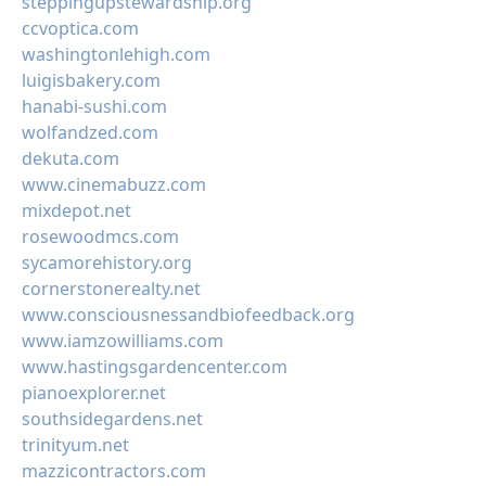
steppingupstewardship.org
ccvoptica.com
washingtonlehigh.com
luigisbakery.com
hanabi-sushi.com
wolfandzed.com
dekuta.com
www.cinemabuzz.com
mixdepot.net
rosewoodmcs.com
sycamorehistory.org
cornerstonerealty.net
www.consciousnessandbiofeedback.org
www.iamzowilliams.com
www.hastingsgardencenter.com
pianoexplorer.net
southsidegardens.net
trinityum.net
mazzicontractors.com