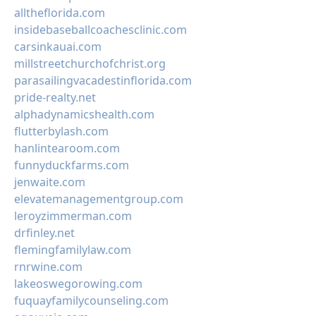
alltheflorida.com
insidebaseballcoachesclinic.com
carsinkauai.com
millstreetchurchofchrist.org
parasailingvacadestinflorida.com
pride-realty.net
alphadynamicshealth.com
flutterbylash.com
hanlintearoom.com
funnyduckfarms.com
jenwaite.com
elevatemanagementgroup.com
leroyzimmerman.com
drfinley.net
flemingfamilylaw.com
rnrwine.com
lakeoswegorowing.com
fuquayfamilycounseling.com