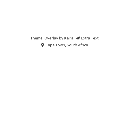
Theme: Overlay by
Kaira
.
Extra Text
Cape Town, South Africa