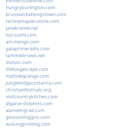
kennethcoletime.com
hungryburlington.com
brunswickatlongstown.com
tartinemaplecuisine.com
janekramer.net
nizi-sushi.com
art-mengo.com
gaiaprimeradio.com
tammiebrown.net
dutonc.com
thelongescape.com
mattolegrange.com
junglelodgecostarica.com
christianfestivals.org
visitcountrykitchen.com
algarve-dolphins.com
alanveingrad.com
ginosonhiggins.com
wutungprinting.com