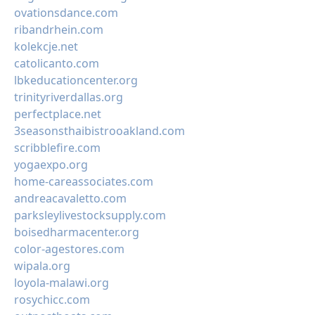
ovationsdance.com
ribandrhein.com
kolekcje.net
catolicanto.com
lbkeducationcenter.org
trinityriverdallas.org
perfectplace.net
3seasonsthaibistrooakland.com
scribblefire.com
yogaexpo.org
home-careassociates.com
andreacavaletto.com
parksleylivestocksupply.com
boisedharmacenter.org
color-agestores.com
wipala.org
loyola-malawi.org
rosychicc.com