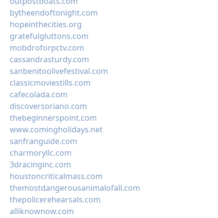
outpostboats.com
bytheendoftonight.com
hopeinthecities.org
gratefulgluttons.com
mobdroforpctv.com
cassandrasturdy.com
sanbenitoolivefestival.com
classicmoviestills.com
cafecolada.com
discoversoriano.com
thebeginnerspoint.com
www.comingholidays.net
sanfranguide.com
charmoryllc.com
3dracinginc.com
houstoncriticalmass.com
themostdangerousanimalofall.com
thepolicerehearsals.com
alliknownow.com