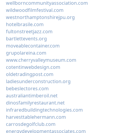
wellborncommunityassociation.com
wildwoodfilmfestival.com
westnorthamptonshirejpu.org
hotelbrasile.com
fultonstreetjazz.com
bartlettevents.org
moveablecontainer.com
grupolareina.com
www.cherryvalleymuseum.com
cotentinwebdesign.com
oldetradingpost.com
ladiesunderconstruction.org
bebeslectores.com
australiantimberoil.net
dinosfamilyrestaurant.net
infraredbuildingtechnologies.com
harvesttablehermann.com
carrosdegolfclub.com
energydevelopmentassociates.com