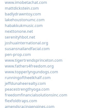
www.imobetachat.com
mattdickstein.com
badlydrawntoy.com
lakehoustonumc.com
habakkukmusic.com
nexttonone.net
serenityhbot.net
joshuainternational.org
susansnailandfacial.com
pen-prop.com
www.tigertrendsprinceton.com
www.fathers4freedom.org
www.topperlyngundogs.com
runningoftheelkhalf.com
jeffdunaheerealty.com
peacestrengthyoga.com
freedomfinancialsolutionsinc.com
flexfoldtraps.com
amendsracingengines.com