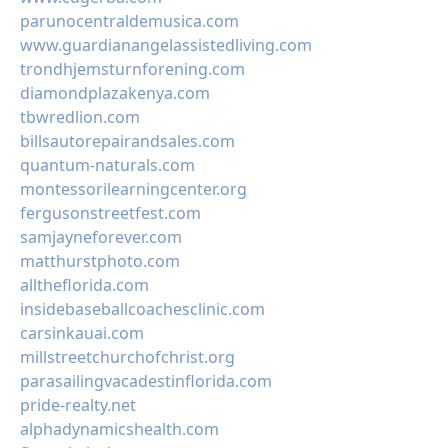
parunocentraldemusica.com
www.guardianangelassistedliving.com
trondhjemsturnforening.com
diamondplazakenya.com
tbwredlion.com
billsautorepairandsales.com
quantum-naturals.com
montessorilearningcenter.org
fergusonstreetfest.com
samjayneforever.com
matthurstphoto.com
alltheflorida.com
insidebaseballcoachesclinic.com
carsinkauai.com
millstreetchurchofchrist.org
parasailingvacadestinflorida.com
pride-realty.net
alphadynamicshealth.com