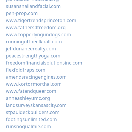
susansnailandfacial.com
pen-prop.com
www.tigertrendsprinceton.com
www.fathers4freedom.org
www.topperlyngundogs.com
runningoftheelkhalf.com
jeffdunaheerealty.com
peacestrengthyoga.com
freedomfinancialsolutionsinc.com
flexfoldtraps.com
amendsracingengines.com
www.kortormorthai.com
www.fatandqueer.com
anneashleyumc.org
landsurveyskansascity.com
stpauldeckbuilders.com
footingsunlimited.com
runsnoqualmie.com