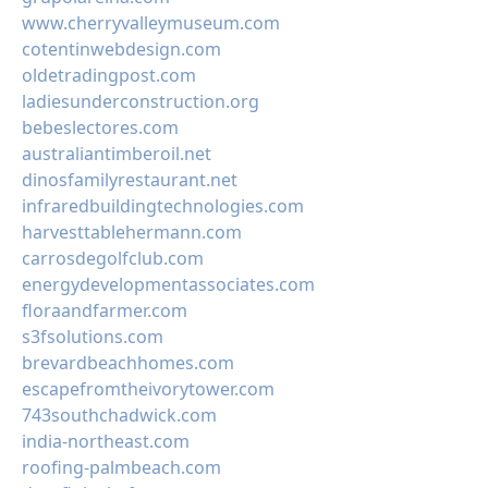
www.cherryvalleymuseum.com
cotentinwebdesign.com
oldetradingpost.com
ladiesunderconstruction.org
bebeslectores.com
australiantimberoil.net
dinosfamilyrestaurant.net
infraredbuildingtechnologies.com
harvesttablehermann.com
carrosdegolfclub.com
energydevelopmentassociates.com
floraandfarmer.com
s3fsolutions.com
brevardbeachhomes.com
escapefromtheivorytower.com
743southchadwick.com
india-northeast.com
roofing-palmbeach.com