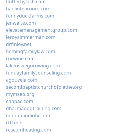
flutterbylash.com
hanlintearoom.com
funnyduckfarms.com
jenwaite.com
elevatemanagementgroup.com
leroyzimmerman.com
drfinley.net
flemingfamilylaw.com
rnrwine.com
lakeoswegorowing.com
fuquayfamilycounseling.com
agouveia.com
secondbaptistchurchofolathe.org
mymseo.org
chhpac.com
dharmadogtraining.com
motionaudiotx.com
rttl.me
rescomheating.com