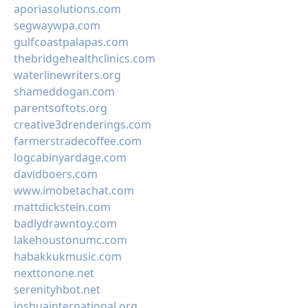
aporiasolutions.com
segwaywpa.com
gulfcoastpalapas.com
thebridgehealthclinics.com
waterlinewriters.org
shameddogan.com
parentsoftots.org
creative3drenderings.com
farmerstradecoffee.com
logcabinyardage.com
davidboers.com
www.imobetachat.com
mattdickstein.com
badlydrawntoy.com
lakehoustonumc.com
habakkukmusic.com
nexttonone.net
serenityhbot.net
joshuainternational.org