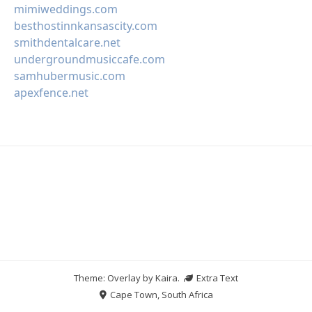
mimiweddings.com
besthostinnkansascity.com
smithdentalcare.net
undergroundmusiccafe.com
samhubermusic.com
apexfence.net
Theme: Overlay by
Kaira
.
Extra Text
Cape Town, South Africa