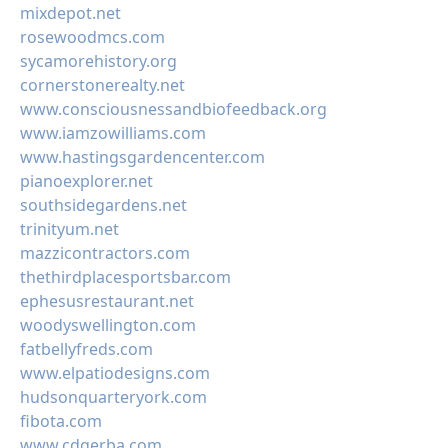
mixdepot.net
rosewoodmcs.com
sycamorehistory.org
cornerstonerealty.net
www.consciousnessandbiofeedback.org
www.iamzowilliams.com
www.hastingsgardencenter.com
pianoexplorer.net
southsidegardens.net
trinityum.net
mazzicontractors.com
thethirdplacesportsbar.com
ephesusrestaurant.net
woodyswellington.com
fatbellyfreds.com
www.elpatiodesigns.com
hudsonquarteryork.com
fibota.com
www.cdgerba.com