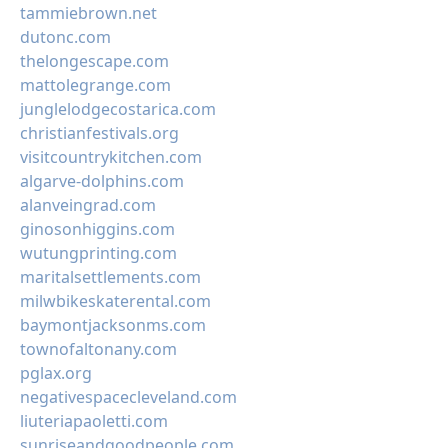
tammiebrown.net
dutonc.com
thelongescape.com
mattolegrange.com
junglelodgecostarica.com
christianfestivals.org
visitcountrykitchen.com
algarve-dolphins.com
alanveingrad.com
ginosonhiggins.com
wutungprinting.com
maritalsettlements.com
milwbikeskaterental.com
baymontjacksonms.com
townofaltonany.com
pglax.org
negativespacecleveland.com
liuteriapaoletti.com
sunriseandgoodpeople.com