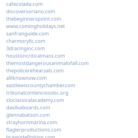
cafecolada.com
discoversoriano.com
thebeginnerspoint.com
www.comingholidays.net
sanfranguide.com
charmoryllc.com
3dracinginc.com
houstoncriticalmass.com
themostdangerousanimalofall.com
thepolicerehearsals.com
alliknownow.com
eastlewiscountychamber.com
tribunalcontenciosobc.org
sloclassicalacademy.com
dasilvaboards.com
glennabatson.com
strayhornmarina.com
flaglerproductions.com
brawndefinition.com