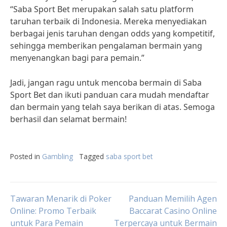
“Saba Sport Bet merupakan salah satu platform
taruhan terbaik di Indonesia. Mereka menyediakan
berbagai jenis taruhan dengan odds yang kompetitif,
sehingga memberikan pengalaman bermain yang
menyenangkan bagi para pemain.”
Jadi, jangan ragu untuk mencoba bermain di Saba
Sport Bet dan ikuti panduan cara mudah mendaftar
dan bermain yang telah saya berikan di atas. Semoga
berhasil dan selamat bermain!
Posted in
Gambling
Tagged
saba sport bet
Post
Tawaran Menarik di Poker
Panduan Memilih Agen
Online: Promo Terbaik
Baccarat Casino Online
untuk Para Pemain
Terpercaya untuk Bermain