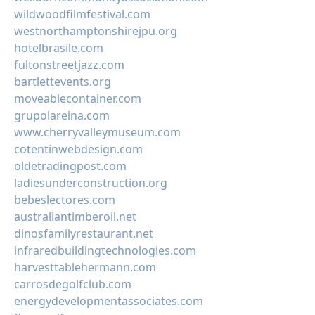
wildwoodfilmfestival.com
westnorthamptonshirejpu.org
hotelbrasile.com
fultonstreetjazz.com
bartlettevents.org
moveablecontainer.com
grupolareina.com
www.cherryvalleymuseum.com
cotentinwebdesign.com
oldetradingpost.com
ladiesunderconstruction.org
bebeslectores.com
australiantimberoil.net
dinosfamilyrestaurant.net
infraredbuildingtechnologies.com
harvesttablehermann.com
carrosdegolfclub.com
energydevelopmentassociates.com