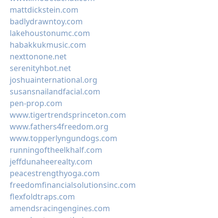
mattdickstein.com
badlydrawntoy.com
lakehoustonumc.com
habakkukmusic.com
nexttonone.net
serenityhbot.net
joshuainternational.org
susansnailandfacial.com
pen-prop.com
www.tigertrendsprinceton.com
www.fathers4freedom.org
www.topperlyngundogs.com
runningoftheelkhalf.com
jeffdunaheerealty.com
peacestrengthyoga.com
freedomfinancialsolutionsinc.com
flexfoldtraps.com
amendsracingengines.com