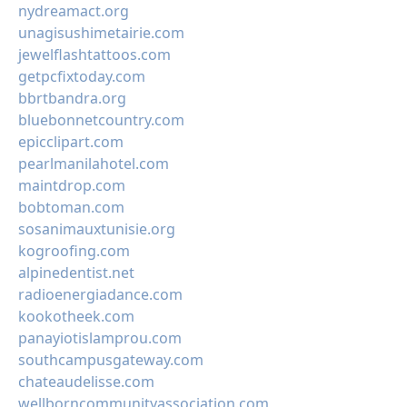
nydreamact.org
unagisushimetairie.com
jewelflashtattoos.com
getpcfixtoday.com
bbrtbandra.org
bluebonnetcountry.com
epicclipart.com
pearlmanilahotel.com
maintdrop.com
bobtoman.com
sosanimauxtunisie.org
kogroofing.com
alpinedentist.net
radioenergiadance.com
kookotheek.com
panayiotislamprou.com
southcampusgateway.com
chateaudelisse.com
wellborncommunityassociation.com