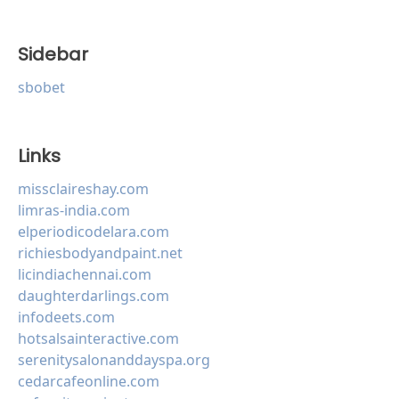
Sidebar
sbobet
Links
missclaireshay.com
limras-india.com
elperiodicodelara.com
richiesbodyandpaint.net
licindiachennai.com
daughterdarlings.com
infodeets.com
hotsalsainteractive.com
serenitysalonanddayspa.org
cedarcafeonline.com