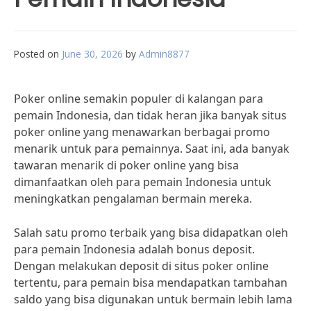
Posted on
June 30, 2026
by
Admin8877
Poker online semakin populer di kalangan para
pemain Indonesia, dan tidak heran jika banyak situs
poker online yang menawarkan berbagai promo
menarik untuk para pemainnya. Saat ini, ada banyak
tawaran menarik di poker online yang bisa
dimanfaatkan oleh para pemain Indonesia untuk
meningkatkan pengalaman bermain mereka.
Salah satu promo terbaik yang bisa didapatkan oleh
para pemain Indonesia adalah bonus deposit.
Dengan melakukan deposit di situs poker online
tertentu, para pemain bisa mendapatkan tambahan
saldo yang bisa digunakan untuk bermain lebih lama