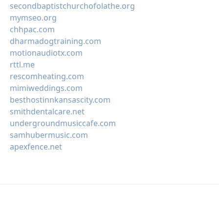
secondbaptistchurchofolathe.org
mymseo.org
chhpac.com
dharmadogtraining.com
motionaudiotx.com
rttl.me
rescomheating.com
mimiweddings.com
besthostinnkansascity.com
smithdentalcare.net
undergroundmusiccafe.com
samhubermusic.com
apexfence.net