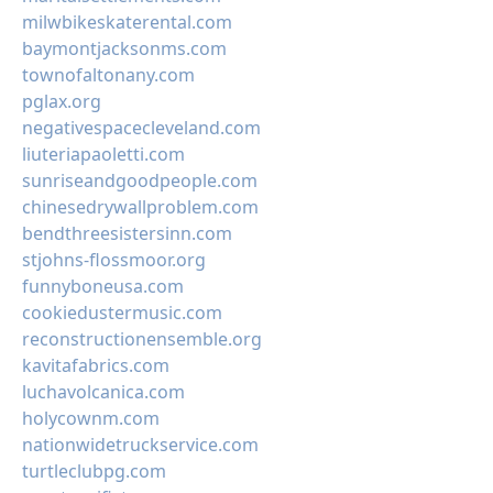
milwbikeskaterental.com
baymontjacksonms.com
townofaltonany.com
pglax.org
negativespacecleveland.com
liuteriapaoletti.com
sunriseandgoodpeople.com
chinesedrywallproblem.com
bendthreesistersinn.com
stjohns-flossmoor.org
funnyboneusa.com
cookiedustermusic.com
reconstructionensemble.org
kavitafabrics.com
luchavolcanica.com
holycownm.com
nationwidetruckservice.com
turtleclubpg.com