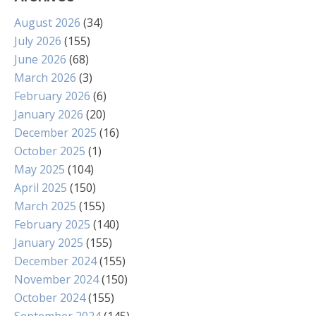
August 2026
(34)
July 2026
(155)
June 2026
(68)
March 2026
(3)
February 2026
(6)
January 2026
(20)
December 2025
(16)
October 2025
(1)
May 2025
(104)
April 2025
(150)
March 2025
(155)
February 2025
(140)
January 2025
(155)
December 2024
(155)
November 2024
(150)
October 2024
(155)