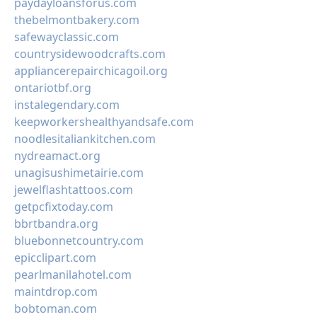
paydayloansforus.com
thebelmontbakery.com
safewayclassic.com
countrysidewoodcrafts.com
appliancerepairchicagoil.org
ontariotbf.org
instalegendary.com
keepworkershealthyandsafe.com
noodlesitaliankitchen.com
nydreamact.org
unagisushimetairie.com
jewelflashtattoos.com
getpcfixtoday.com
bbrtbandra.org
bluebonnetcountry.com
epicclipart.com
pearlmanilahotel.com
maintdrop.com
bobtoman.com