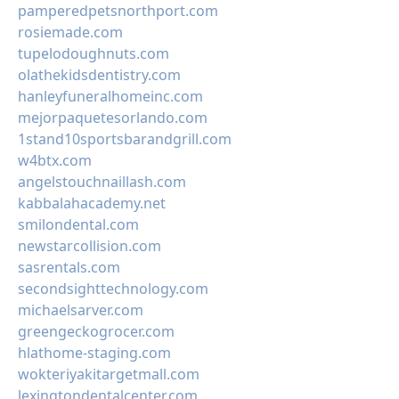
pamperedpetsnorthport.com
rosiemade.com
tupelodoughnuts.com
olathekidsdentistry.com
hanleyfuneralhomeinc.com
mejorpaquetesorlando.com
1stand10sportsbarandgrill.com
w4btx.com
angelstouchnaillash.com
kabbalahacademy.net
smilondental.com
newstarcollision.com
sasrentals.com
secondsighttechnology.com
michaelsarver.com
greengeckogrocer.com
hlathome-staging.com
wokteriyakitargetmall.com
lexingtondentalcenter.com