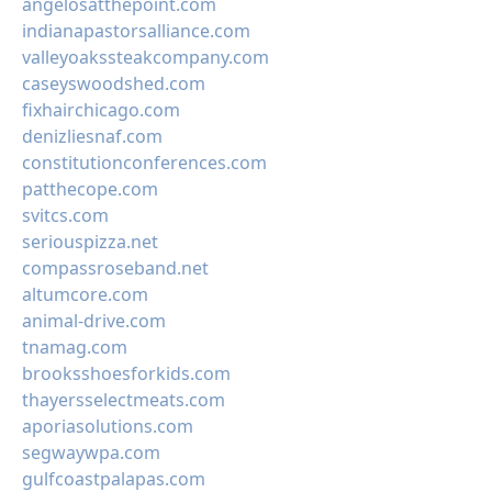
angelosatthepoint.com
indianapastorsalliance.com
valleyoakssteakcompany.com
caseyswoodshed.com
fixhairchicago.com
denizliesnaf.com
constitutionconferences.com
patthecope.com
svitcs.com
seriouspizza.net
compassroseband.net
altumcore.com
animal-drive.com
tnamag.com
brooksshoesforkids.com
thayersselectmeats.com
aporiasolutions.com
segwaywpa.com
gulfcoastpalapas.com