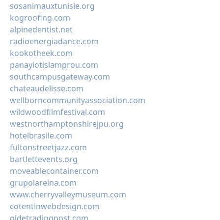
sosanimauxtunisie.org
kogroofing.com
alpinedentist.net
radioenergiadance.com
kookotheek.com
panayiotislamprou.com
southcampusgateway.com
chateaudelisse.com
wellborncommunityassociation.com
wildwoodfilmfestival.com
westnorthamptonshirejpu.org
hotelbrasile.com
fultonstreetjazz.com
bartlettevents.org
moveablecontainer.com
grupolareina.com
www.cherryvalleymuseum.com
cotentinwebdesign.com
oldetradingpost.com