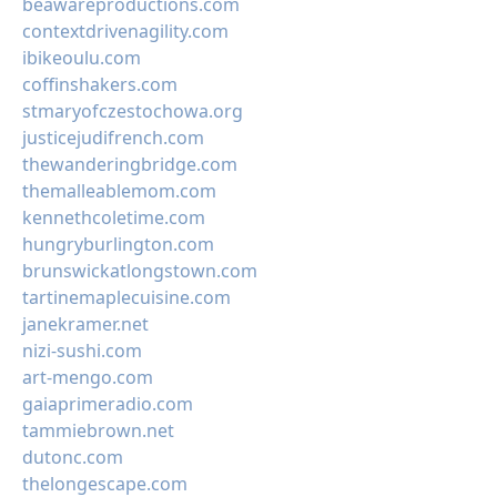
beawareproductions.com
contextdrivenagility.com
ibikeoulu.com
coffinshakers.com
stmaryofczestochowa.org
justicejudifrench.com
thewanderingbridge.com
themalleablemom.com
kennethcoletime.com
hungryburlington.com
brunswickatlongstown.com
tartinemaplecuisine.com
janekramer.net
nizi-sushi.com
art-mengo.com
gaiaprimeradio.com
tammiebrown.net
dutonc.com
thelongescape.com