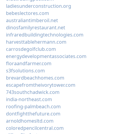
ladiesunderconstruction.org
bebeslectores.com
australiantimberoil.net
dinosfamilyrestaurant.net
infraredbuildingtechnologies.com
harvesttablehermann.com
carrosdegolfclub.com
energydevelopmentassociates.com
floraandfarmer.com
s3fsolutions.com
brevardbeachhomes.com
escapefromtheivorytower.com
743southchadwick.com
india-northeast.com
roofing-palmbeach.com
dontfightthefuture.com
arnoldhomesltd.com
coloredpencilcentral.com