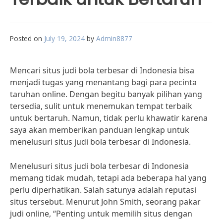
Posted on
July 19, 2024
by
Admin8877
Mencari situs judi bola terbesar di Indonesia bisa
menjadi tugas yang menantang bagi para pecinta
taruhan online. Dengan begitu banyak pilihan yang
tersedia, sulit untuk menemukan tempat terbaik
untuk bertaruh. Namun, tidak perlu khawatir karena
saya akan memberikan panduan lengkap untuk
menelusuri situs judi bola terbesar di Indonesia.
Menelusuri situs judi bola terbesar di Indonesia
memang tidak mudah, tetapi ada beberapa hal yang
perlu diperhatikan. Salah satunya adalah reputasi
situs tersebut. Menurut John Smith, seorang pakar
judi online, “Penting untuk memilih situs dengan