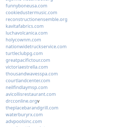
funnyboneusa.com
cookiedustermusic.com
reconstructionensemble.org
kavitafabrics.com
luchavolcanica.com
holycownm.com
nationwidetruckservice.com
turtleclubpg.com
greatpacifictour.com
victoriaestrella.com
thousandwavesspa.com
courtlandcenter.com
neilfindlaymsp.com
avicollisrestaurant.com
drcconline.org
v
theplacebarandgrill.com
waterburyrx.com
advpoolsinc.com