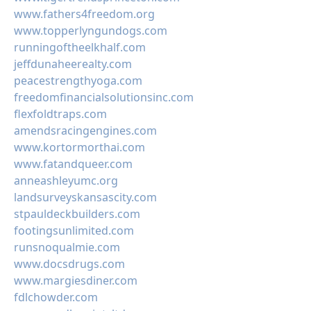
www.fathers4freedom.org
www.topperlyngundogs.com
runningoftheelkhalf.com
jeffdunaheerealty.com
peacestrengthyoga.com
freedomfinancialsolutionsinc.com
flexfoldtraps.com
amendsracingengines.com
www.kortormorthai.com
www.fatandqueer.com
anneashleyumc.org
landsurveyskansascity.com
stpauldeckbuilders.com
footingsunlimited.com
runsnoqualmie.com
www.docsdrugs.com
www.margiesdiner.com
fdlchowder.com