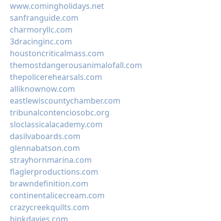
www.comingholidays.net
sanfranguide.com
charmoryllc.com
3dracinginc.com
houstoncriticalmass.com
themostdangerousanimalofall.com
thepolicerehearsals.com
alliknownow.com
eastlewiscountychamber.com
tribunalcontenciosobc.org
sloclassicalacademy.com
dasilvaboards.com
glennabatson.com
strayhornmarina.com
flaglerproductions.com
brawndefinition.com
continentalicecream.com
crazycreekquilts.com
binkdavies.com