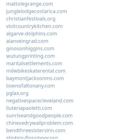
mattolegrange.com
junglelodgecostarica.com
christianfestivals.org
visitcountrykitchen.com
algarve-dolphins.com
alanveingrad.com
ginosonhiggins.com
wutungprinting.com
maritalsettlements.com
milwbikeskaterental.com
baymontjacksonms.com
townofaltonany.com
pglax.org
negativespacecleveland.com
liuteriapaoletti.com
sunriseandgoodpeople.com
chinesedrywallproblem.com
bendthreesistersinn.com
stjohns-flossmoor.org