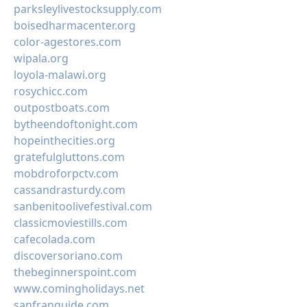
parksleylivestocksupply.com
boisedharmacenter.org
color-agestores.com
wipala.org
loyola-malawi.org
rosychicc.com
outpostboats.com
bytheendoftonight.com
hopeinthecities.org
gratefulgluttons.com
mobdroforpctv.com
cassandrasturdy.com
sanbenitoolivefestival.com
classicmoviestills.com
cafecolada.com
discoversoriano.com
thebeginnerspoint.com
www.comingholidays.net
sanfranguide.com