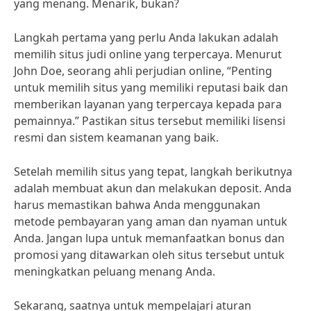
yang menang. Menarik, bukan?
Langkah pertama yang perlu Anda lakukan adalah
memilih situs judi online yang terpercaya. Menurut
John Doe, seorang ahli perjudian online, “Penting
untuk memilih situs yang memiliki reputasi baik dan
memberikan layanan yang terpercaya kepada para
pemainnya.” Pastikan situs tersebut memiliki lisensi
resmi dan sistem keamanan yang baik.
Setelah memilih situs yang tepat, langkah berikutnya
adalah membuat akun dan melakukan deposit. Anda
harus memastikan bahwa Anda menggunakan
metode pembayaran yang aman dan nyaman untuk
Anda. Jangan lupa untuk memanfaatkan bonus dan
promosi yang ditawarkan oleh situs tersebut untuk
meningkatkan peluang menang Anda.
Sekarang, saatnya untuk mempelajari aturan