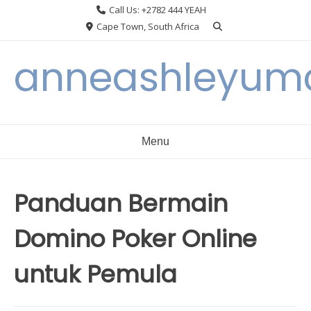
Skip
Call Us: +2782 444 YEAH
to
Cape Town, South Africa
content
anneashleyumc
Menu
Panduan Bermain
Domino Poker Online
untuk Pemula