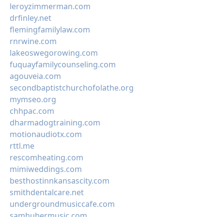
leroyzimmerman.com
drfinley.net
flemingfamilylaw.com
rnrwine.com
lakeoswegorowing.com
fuquayfamilycounseling.com
agouveia.com
secondbaptistchurchofolathe.org
mymseo.org
chhpac.com
dharmadogtraining.com
motionaudiotx.com
rttl.me
rescomheating.com
mimiweddings.com
besthostinnkansascity.com
smithdentalcare.net
undergroundmusiccafe.com
samhubermusic.com