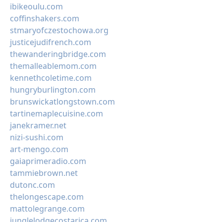
ibikeoulu.com
coffinshakers.com
stmaryofczestochowa.org
justicejudifrench.com
thewanderingbridge.com
themalleablemom.com
kennethcoletime.com
hungryburlington.com
brunswickatlongstown.com
tartinemaplecuisine.com
janekramer.net
nizi-sushi.com
art-mengo.com
gaiaprimeradio.com
tammiebrown.net
dutonc.com
thelongescape.com
mattolegrange.com
junglelodgecostarica.com