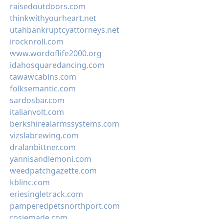
raisedoutdoors.com
thinkwithyourheart.net
utahbankruptcyattorneys.net
irocknroll.com
www.wordoflife2000.org
idahosquaredancing.com
tawawcabins.com
folksemantic.com
sardosbar.com
italianvolt.com
berkshirealarmssystems.com
vizslabrewing.com
dralanbittner.com
yannisandlemoni.com
weedpatchgazette.com
kblinc.com
eriesingletrack.com
pamperedpetsnorthport.com
rosiemade.com