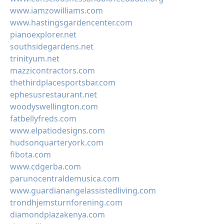
www.iamzowilliams.com
www.hastingsgardencenter.com
pianoexplorer.net
southsidegardens.net
trinityum.net
mazzicontractors.com
thethirdplacesportsbar.com
ephesusrestaurant.net
woodyswellington.com
fatbellyfreds.com
www.elpatiodesigns.com
hudsonquarteryork.com
fibota.com
www.cdgerba.com
parunocentraldemusica.com
www.guardianangelassistedliving.com
trondhjemsturnforening.com
diamondplazakenya.com