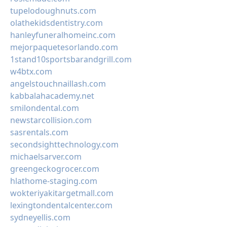
tupelodoughnuts.com
olathekidsdentistry.com
hanleyfuneralhomeinc.com
mejorpaquetesorlando.com
1stand10sportsbarandgrill.com
w4btx.com
angelstouchnaillash.com
kabbalahacademy.net
smilondental.com
newstarcollision.com
sasrentals.com
secondsighttechnology.com
michaelsarver.com
greengeckogrocer.com
hlathome-staging.com
wokteriyakitargetmall.com
lexingtondentalcenter.com
sydneyellis.com