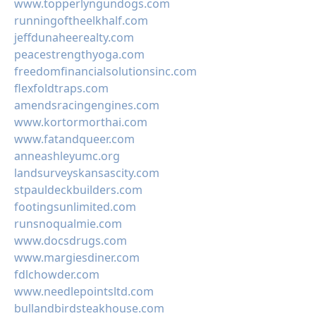
www.topperlyngundogs.com
runningoftheelkhalf.com
jeffdunaheerealty.com
peacestrengthyoga.com
freedomfinancialsolutionsinc.com
flexfoldtraps.com
amendsracingengines.com
www.kortormorthai.com
www.fatandqueer.com
anneashleyumc.org
landsurveyskansascity.com
stpauldeckbuilders.com
footingsunlimited.com
runsnoqualmie.com
www.docsdrugs.com
www.margiesdiner.com
fdlchowder.com
www.needlepointsltd.com
bullandbirdsteakhouse.com