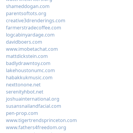
shameddogan.com
parentsoftots.org
creative3drenderings.com
farmerstradecoffee.com
logcabinyardage.com
davidboers.com
www.imobetachat.com
mattdickstein.com
badlydrawntoy.com
lakehoustonumc.com
habakkukmusic.com
nexttonone.net
serenityhbot.net
joshuainternational.org
susansnailandfacial.com
pen-prop.com
www.tigertrendsprinceton.com
www.fathers4freedom.org