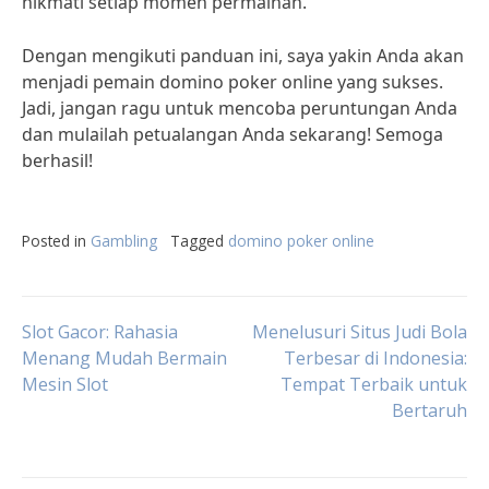
nikmati setiap momen permainan.
Dengan mengikuti panduan ini, saya yakin Anda akan
menjadi pemain domino poker online yang sukses.
Jadi, jangan ragu untuk mencoba peruntungan Anda
dan mulailah petualangan Anda sekarang! Semoga
berhasil!
Posted in
Gambling
Tagged
domino poker online
Post
Slot Gacor: Rahasia
Menelusuri Situs Judi Bola
Menang Mudah Bermain
Terbesar di Indonesia:
Mesin Slot
Tempat Terbaik untuk
navigation
Bertaruh