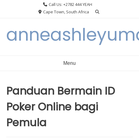
Skip
Call Us: +2782 444 YEAH
to
Cape Town, South Africa
content
anneashleyumc
Menu
Panduan Bermain ID
Poker Online bagi
Pemula