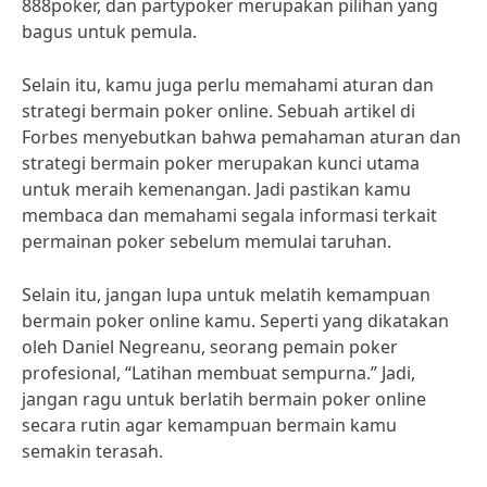
888poker, dan partypoker merupakan pilihan yang
bagus untuk pemula.
Selain itu, kamu juga perlu memahami aturan dan
strategi bermain poker online. Sebuah artikel di
Forbes menyebutkan bahwa pemahaman aturan dan
strategi bermain poker merupakan kunci utama
untuk meraih kemenangan. Jadi pastikan kamu
membaca dan memahami segala informasi terkait
permainan poker sebelum memulai taruhan.
Selain itu, jangan lupa untuk melatih kemampuan
bermain poker online kamu. Seperti yang dikatakan
oleh Daniel Negreanu, seorang pemain poker
profesional, “Latihan membuat sempurna.” Jadi,
jangan ragu untuk berlatih bermain poker online
secara rutin agar kemampuan bermain kamu
semakin terasah.