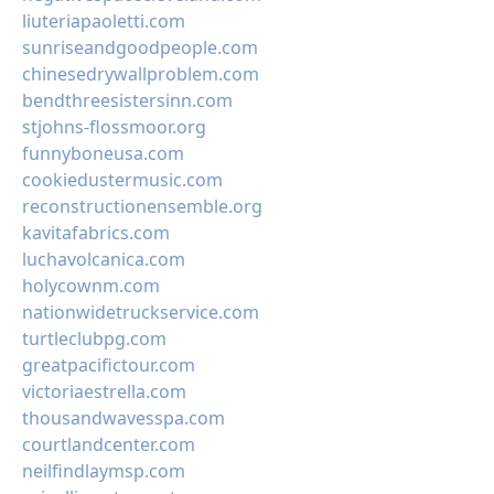
liuteriapaoletti.com
sunriseandgoodpeople.com
chinesedrywallproblem.com
bendthreesistersinn.com
stjohns-flossmoor.org
funnyboneusa.com
cookiedustermusic.com
reconstructionensemble.org
kavitafabrics.com
luchavolcanica.com
holycownm.com
nationwidetruckservice.com
turtleclubpg.com
greatpacifictour.com
victoriaestrella.com
thousandwavesspa.com
courtlandcenter.com
neilfindlaymsp.com