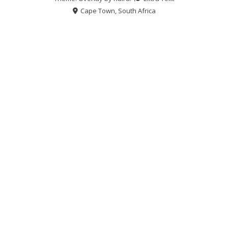
Cape Town, South Africa