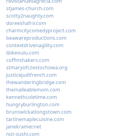
revistanuevagrecia.com
stjames-church.com
scotty2naughty.com
doreeshafrir.com
charmcitycomedyproject.com
beawareproductions.com
contextdrivenagility.com
ibikeoulu.com
coffinshakers.com
stmaryofczestochowa.org
justicejudifrench.com
thewanderingbridge.com
themalleablemom.com
kennethcoletime.com
hungryburlington.com
brunswickatlongstown.com
tartinemaplecuisine.com
janekramer.net
nizi-sushi.com