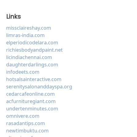
Links
missclaireshay.com
limras-india.com
elperiodicodelara.com
richiesbodyandpaint.net
licindiachennai.com
daughterdarlings.com
infodeets.com
hotsalsainteractive.com
serenitysalonanddayspa.org
cedarcafeonline.com
acfurnituregiant.com
undertenminutes.com
omnivere.com
rasadantips.com
newtimbuktu.com