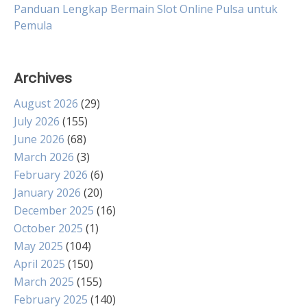
Panduan Lengkap Bermain Slot Online Pulsa untuk
Pemula
Archives
August 2026
(29)
July 2026
(155)
June 2026
(68)
March 2026
(3)
February 2026
(6)
January 2026
(20)
December 2025
(16)
October 2025
(1)
May 2025
(104)
April 2025
(150)
March 2025
(155)
February 2025
(140)