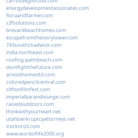
carrosdegolfclub.com
energydevelopmentassociates.com
floraandfarmer.com
s3fsolutions.com
brevardbeachhomes.com
escapefromtheivorytower.com
743southchadwick.com
india-northeast.com
roofing-palmbeach.com
dontfightthefuture.com
arnoldhomesltd.com
coloredpencilcentral.com
cliftonfilmfest.com
imperialbarandlounge.com
raisedoutdoors.com
thinkwithyourheart.net
utahbankruptcyattorneys.net
irocknroll.com
www.wordoflife2000.org