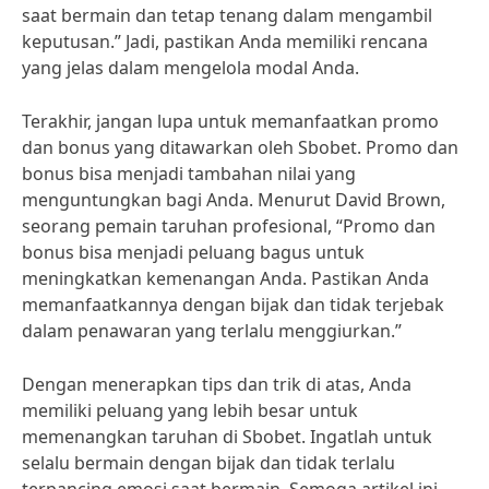
saat bermain dan tetap tenang dalam mengambil
keputusan.” Jadi, pastikan Anda memiliki rencana
yang jelas dalam mengelola modal Anda.
Terakhir, jangan lupa untuk memanfaatkan promo
dan bonus yang ditawarkan oleh Sbobet. Promo dan
bonus bisa menjadi tambahan nilai yang
menguntungkan bagi Anda. Menurut David Brown,
seorang pemain taruhan profesional, “Promo dan
bonus bisa menjadi peluang bagus untuk
meningkatkan kemenangan Anda. Pastikan Anda
memanfaatkannya dengan bijak dan tidak terjebak
dalam penawaran yang terlalu menggiurkan.”
Dengan menerapkan tips dan trik di atas, Anda
memiliki peluang yang lebih besar untuk
memenangkan taruhan di Sbobet. Ingatlah untuk
selalu bermain dengan bijak dan tidak terlalu