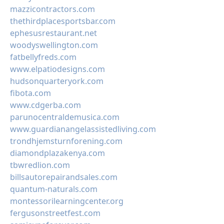
mazzicontractors.com
thethirdplacesportsbar.com
ephesusrestaurant.net
woodyswellington.com
fatbellyfreds.com
www.elpatiodesigns.com
hudsonquarteryork.com
fibota.com
www.cdgerba.com
parunocentraldemusica.com
www.guardianangelassistedliving.com
trondhjemsturnforening.com
diamondplazakenya.com
tbwredlion.com
billsautorepairandsales.com
quantum-naturals.com
montessorilearningcenter.org
fergusonstreetfest.com