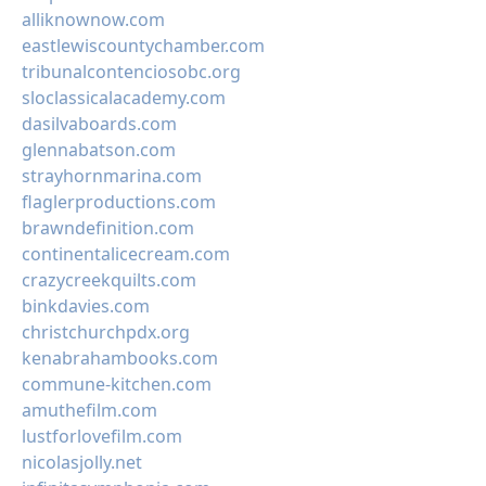
alliknownow.com
eastlewiscountychamber.com
tribunalcontenciosobc.org
sloclassicalacademy.com
dasilvaboards.com
glennabatson.com
strayhornmarina.com
flaglerproductions.com
brawndefinition.com
continentalicecream.com
crazycreekquilts.com
binkdavies.com
christchurchpdx.org
kenabrahambooks.com
commune-kitchen.com
amuthefilm.com
lustforlovefilm.com
nicolasjolly.net