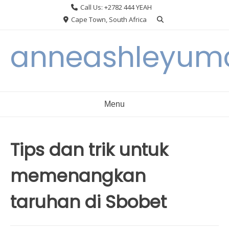
Skip
Call Us: +2782 444 YEAH
to
Cape Town, South Africa
content
anneashleyumc
Menu
Tips dan trik untuk
memenangkan
taruhan di Sbobet