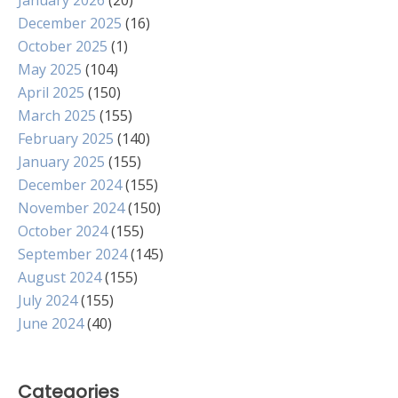
January 2026
(20)
December 2025
(16)
October 2025
(1)
May 2025
(104)
April 2025
(150)
March 2025
(155)
February 2025
(140)
January 2025
(155)
December 2024
(155)
November 2024
(150)
October 2024
(155)
September 2024
(145)
August 2024
(155)
July 2024
(155)
June 2024
(40)
Categories