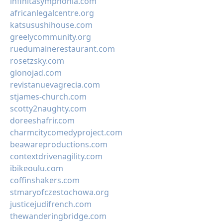
infinitasymphonia.com
africanlegalcentre.org
katsusushihouse.com
greelycommunity.org
ruedumainerestaurant.com
rosetzsky.com
glonojad.com
revistanuevagrecia.com
stjames-church.com
scotty2naughty.com
doreeshafrir.com
charmcitycomedyproject.com
beawareproductions.com
contextdrivenagility.com
ibikeoulu.com
coffinshakers.com
stmaryofczestochowa.org
justicejudifrench.com
thewanderingbridge.com