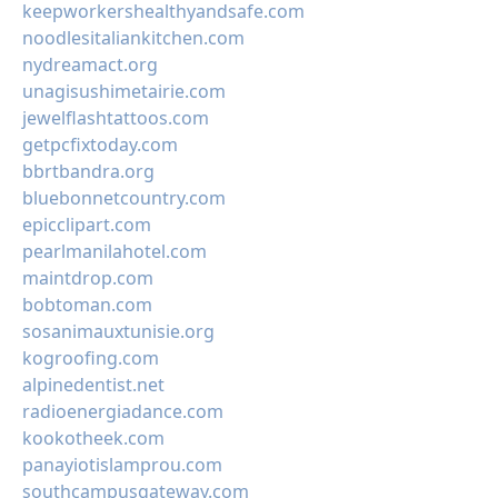
keepworkershealthyandsafe.com
noodlesitaliankitchen.com
nydreamact.org
unagisushimetairie.com
jewelflashtattoos.com
getpcfixtoday.com
bbrtbandra.org
bluebonnetcountry.com
epicclipart.com
pearlmanilahotel.com
maintdrop.com
bobtoman.com
sosanimauxtunisie.org
kogroofing.com
alpinedentist.net
radioenergiadance.com
kookotheek.com
panayiotislamprou.com
southcampusgateway.com