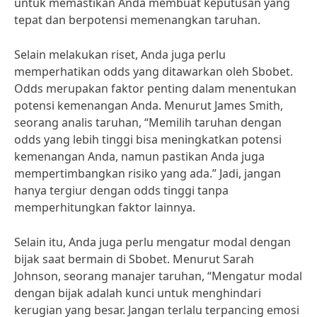
untuk memastikan Anda membuat keputusan yang
tepat dan berpotensi memenangkan taruhan.
Selain melakukan riset, Anda juga perlu
memperhatikan odds yang ditawarkan oleh Sbobet.
Odds merupakan faktor penting dalam menentukan
potensi kemenangan Anda. Menurut James Smith,
seorang analis taruhan, “Memilih taruhan dengan
odds yang lebih tinggi bisa meningkatkan potensi
kemenangan Anda, namun pastikan Anda juga
mempertimbangkan risiko yang ada.” Jadi, jangan
hanya tergiur dengan odds tinggi tanpa
memperhitungkan faktor lainnya.
Selain itu, Anda juga perlu mengatur modal dengan
bijak saat bermain di Sbobet. Menurut Sarah
Johnson, seorang manajer taruhan, “Mengatur modal
dengan bijak adalah kunci untuk menghindari
kerugian yang besar. Jangan terlalu terpancing emosi