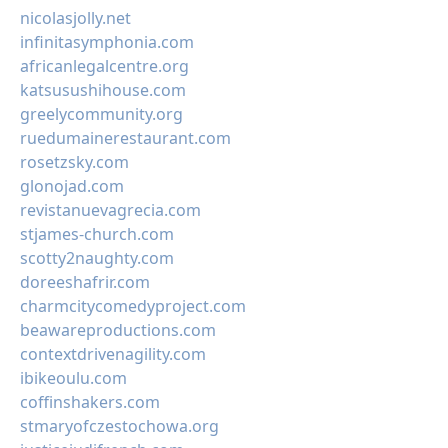
nicolasjolly.net
infinitasymphonia.com
africanlegalcentre.org
katsusushihouse.com
greelycommunity.org
ruedumainerestaurant.com
rosetzsky.com
glonojad.com
revistanuevagrecia.com
stjames-church.com
scotty2naughty.com
doreeshafrir.com
charmcitycomedyproject.com
beawareproductions.com
contextdrivenagility.com
ibikeoulu.com
coffinshakers.com
stmaryofczestochowa.org