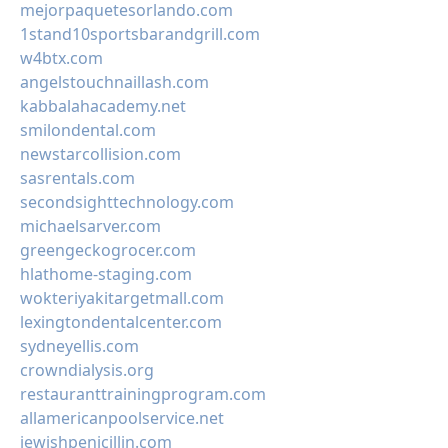
mejorpaquetesorlando.com
1stand10sportsbarandgrill.com
w4btx.com
angelstouchnaillash.com
kabbalahacademy.net
smilondental.com
newstarcollision.com
sasrentals.com
secondsighttechnology.com
michaelsarver.com
greengeckogrocer.com
hlathome-staging.com
wokteriyakitargetmall.com
lexingtondentalcenter.com
sydneyellis.com
crowndialysis.org
restauranttrainingprogram.com
allamericanpoolservice.net
jewishpenicillin.com