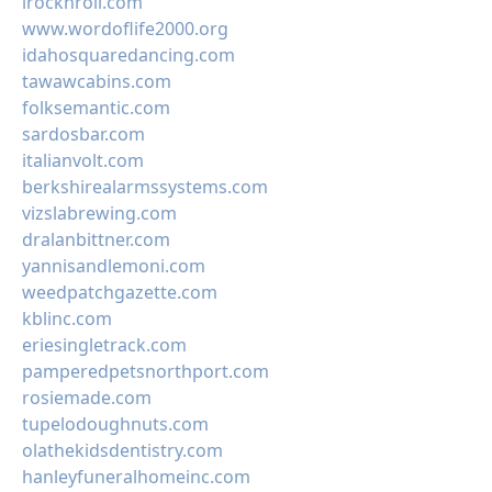
irocknroll.com
www.wordoflife2000.org
idahosquaredancing.com
tawawcabins.com
folksemantic.com
sardosbar.com
italianvolt.com
berkshirealarmssystems.com
vizslabrewing.com
dralanbittner.com
yannisandlemoni.com
weedpatchgazette.com
kblinc.com
eriesingletrack.com
pamperedpetsnorthport.com
rosiemade.com
tupelodoughnuts.com
olathekidsdentistry.com
hanleyfuneralhomeinc.com