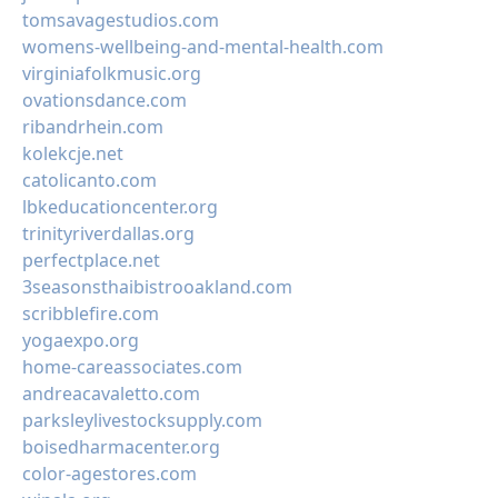
tomsavagestudios.com
womens-wellbeing-and-mental-health.com
virginiafolkmusic.org
ovationsdance.com
ribandrhein.com
kolekcje.net
catolicanto.com
lbkeducationcenter.org
trinityriverdallas.org
perfectplace.net
3seasonsthaibistrooakland.com
scribblefire.com
yogaexpo.org
home-careassociates.com
andreacavaletto.com
parksleylivestocksupply.com
boisedharmacenter.org
color-agestores.com