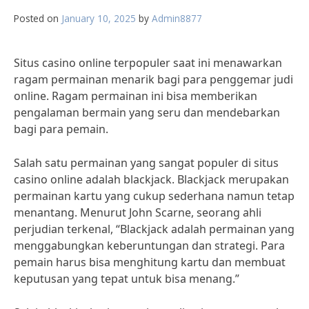
Posted on
January 10, 2025
by
Admin8877
Situs casino online terpopuler saat ini menawarkan
ragam permainan menarik bagi para penggemar judi
online. Ragam permainan ini bisa memberikan
pengalaman bermain yang seru dan mendebarkan
bagi para pemain.
Salah satu permainan yang sangat populer di situs
casino online adalah blackjack. Blackjack merupakan
permainan kartu yang cukup sederhana namun tetap
menantang. Menurut John Scarne, seorang ahli
perjudian terkenal, “Blackjack adalah permainan yang
menggabungkan keberuntungan dan strategi. Para
pemain harus bisa menghitung kartu dan membuat
keputusan yang tepat untuk bisa menang.”