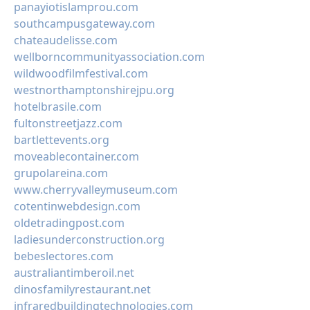
panayiotislamprou.com
southcampusgateway.com
chateaudelisse.com
wellborncommunityassociation.com
wildwoodfilmfestival.com
westnorthamptonshirejpu.org
hotelbrasile.com
fultonstreetjazz.com
bartlettevents.org
moveablecontainer.com
grupolareina.com
www.cherryvalleymuseum.com
cotentinwebdesign.com
oldetradingpost.com
ladiesunderconstruction.org
bebeslectores.com
australiantimberoil.net
dinosfamilyrestaurant.net
infraredbuildingtechnologies.com