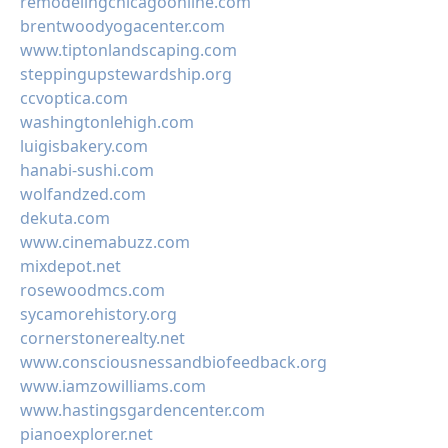
remodelingchicagoonline.com
brentwoodyogacenter.com
www.tiptonlandscaping.com
steppingupstewardship.org
ccvoptica.com
washingtonlehigh.com
luigisbakery.com
hanabi-sushi.com
wolfandzed.com
dekuta.com
www.cinemabuzz.com
mixdepot.net
rosewoodmcs.com
sycamorehistory.org
cornerstonerealty.net
www.consciousnessandbiofeedback.org
www.iamzowilliams.com
www.hastingsgardencenter.com
pianoexplorer.net