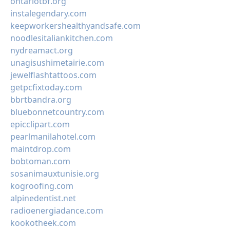
ontariotbf.org
instalegendary.com
keepworkershealthyandsafe.com
noodlesitaliankitchen.com
nydreamact.org
unagisushimetairie.com
jewelflashtattoos.com
getpcfixtoday.com
bbrtbandra.org
bluebonnetcountry.com
epicclipart.com
pearlmanilahotel.com
maintdrop.com
bobtoman.com
sosanimauxtunisie.org
kogroofing.com
alpinedentist.net
radioenergiadance.com
kookotheek.com