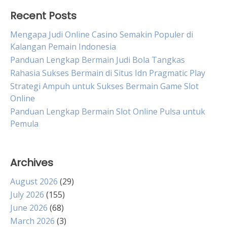
Recent Posts
Mengapa Judi Online Casino Semakin Populer di
Kalangan Pemain Indonesia
Panduan Lengkap Bermain Judi Bola Tangkas
Rahasia Sukses Bermain di Situs Idn Pragmatic Play
Strategi Ampuh untuk Sukses Bermain Game Slot
Online
Panduan Lengkap Bermain Slot Online Pulsa untuk
Pemula
Archives
August 2026
(29)
July 2026
(155)
June 2026
(68)
March 2026
(3)