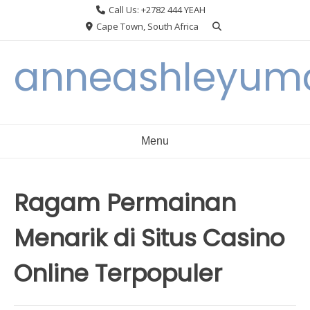
Skip
Call Us: +2782 444 YEAH
to
Cape Town, South Africa
content
anneashleyumc
Menu
Ragam Permainan
Menarik di Situs Casino
Online Terpopuler