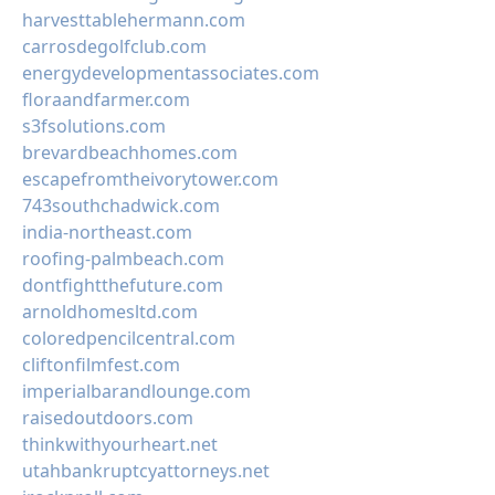
harvesttablehermann.com
carrosdegolfclub.com
energydevelopmentassociates.com
floraandfarmer.com
s3fsolutions.com
brevardbeachhomes.com
escapefromtheivorytower.com
743southchadwick.com
india-northeast.com
roofing-palmbeach.com
dontfightthefuture.com
arnoldhomesltd.com
coloredpencilcentral.com
cliftonfilmfest.com
imperialbarandlounge.com
raisedoutdoors.com
thinkwithyourheart.net
utahbankruptcyattorneys.net