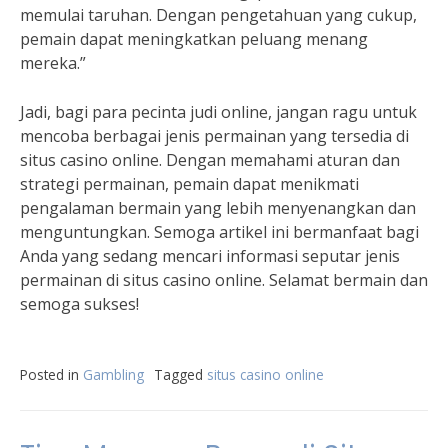
memulai taruhan. Dengan pengetahuan yang cukup,
pemain dapat meningkatkan peluang menang
mereka.”
Jadi, bagi para pecinta judi online, jangan ragu untuk
mencoba berbagai jenis permainan yang tersedia di
situs casino online. Dengan memahami aturan dan
strategi permainan, pemain dapat menikmati
pengalaman bermain yang lebih menyenangkan dan
menguntungkan. Semoga artikel ini bermanfaat bagi
Anda yang sedang mencari informasi seputar jenis
permainan di situs casino online. Selamat bermain dan
semoga sukses!
Posted in
Gambling
Tagged
situs casino online