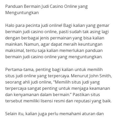
Panduan Bermain Judi Casino Online yang
Menguntungkan
Halo para pecinta judi online! Bagi kalian yang gemar
bermain judi casino online, pasti sudah tak asing lagi
dengan berbagai jenis permainan yang bisa kalian
mainkan. Namun, agar dapat meraih keuntungan
maksimal, tentu saja kalian memerlukan panduan
bermain judi casino online yang menguntungkan.
Pertama-tama, penting bagi kalian untuk memilih
situs judi online yang terpercaya. Menurut John Smith,
seorang ahli judi online, “Memilih situs judi yang
terpercaya sangat penting untuk menjaga keamanan
dan kenyamanan dalam bermain.” Pastikan situs
tersebut memiliki lisensi resmi dan reputasi yang baik.
Selain itu, kalian juga perlu memahami aturan dan