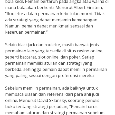
bola kecil. Pemain bertaruh pada angka atau warna di
mana bola akan berhenti. Menurut Albert Einstein,
“Roulette adalah permainan kebetulan murni. Tidak
ada strategi yang dapat menjamin kemenangan.
Namun, pemain dapat menikmati sensasi dan
keseruan permainan.”
Selain blackjack dan roulette, masih banyak jenis
permainan lain yang tersedia di situs casino online,
seperti baccarat, slot online, dan poker. Setiap
permainan memiliki aturan dan strategi yang
berbeda, sehingga pemain dapat memilih permainan
yang paling sesuai dengan preferensi mereka.
Sebelum memilih permainan, ada baiknya untuk
membaca ulasan dan referensi dari para ahli judi
online. Menurut David Sklansky, seorang penulis
buku tentang strategi perjudian, “Pemain harus
memahami aturan dan strategi permainan sebelum