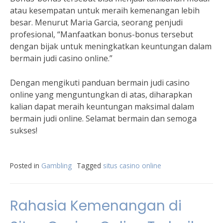
atau kesempatan untuk meraih kemenangan lebih
besar. Menurut Maria Garcia, seorang penjudi
profesional, “Manfaatkan bonus-bonus tersebut
dengan bijak untuk meningkatkan keuntungan dalam
bermain judi casino online.”
Dengan mengikuti panduan bermain judi casino
online yang menguntungkan di atas, diharapkan
kalian dapat meraih keuntungan maksimal dalam
bermain judi online. Selamat bermain dan semoga
sukses!
Posted in
Gambling
Tagged
situs casino online
Rahasia Kemenangan di