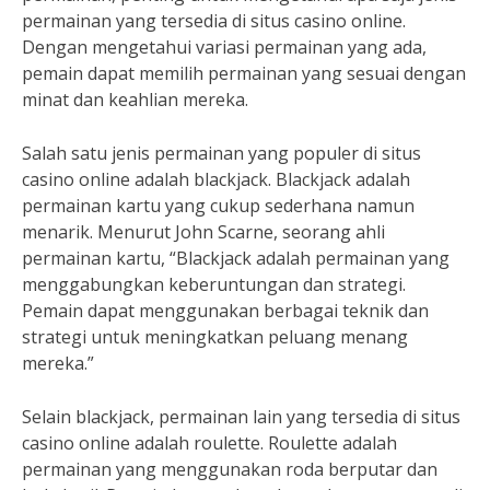
permainan yang tersedia di situs casino online.
Dengan mengetahui variasi permainan yang ada,
pemain dapat memilih permainan yang sesuai dengan
minat dan keahlian mereka.
Salah satu jenis permainan yang populer di situs
casino online adalah blackjack. Blackjack adalah
permainan kartu yang cukup sederhana namun
menarik. Menurut John Scarne, seorang ahli
permainan kartu, “Blackjack adalah permainan yang
menggabungkan keberuntungan dan strategi.
Pemain dapat menggunakan berbagai teknik dan
strategi untuk meningkatkan peluang menang
mereka.”
Selain blackjack, permainan lain yang tersedia di situs
casino online adalah roulette. Roulette adalah
permainan yang menggunakan roda berputar dan