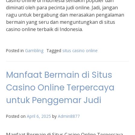
casino online di Indonesia semakin populer dan
diminati oleh para pecinta judi online. Jadi, jangan
ragu untuk bergabung dan merasakan pengalaman
bermain yang seru dan menguntungkan di situs
casino online terbaik di Indonesia.
Posted in
Gambling
Tagged
situs casino online
Manfaat Bermain di Situs
Casino Online Terpercaya
untuk Penggemar Judi
Posted on
April 6, 2025
by
Admin8877
Manfaat Bermain di Situs Casino Online Terpercaya