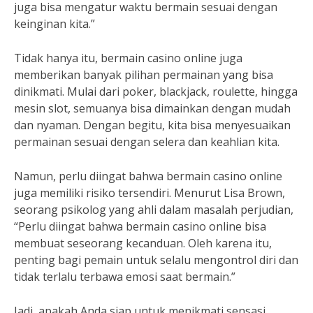
juga bisa mengatur waktu bermain sesuai dengan
keinginan kita.”
Tidak hanya itu, bermain casino online juga
memberikan banyak pilihan permainan yang bisa
dinikmati. Mulai dari poker, blackjack, roulette, hingga
mesin slot, semuanya bisa dimainkan dengan mudah
dan nyaman. Dengan begitu, kita bisa menyesuaikan
permainan sesuai dengan selera dan keahlian kita.
Namun, perlu diingat bahwa bermain casino online
juga memiliki risiko tersendiri. Menurut Lisa Brown,
seorang psikolog yang ahli dalam masalah perjudian,
“Perlu diingat bahwa bermain casino online bisa
membuat seseorang kecanduan. Oleh karena itu,
penting bagi pemain untuk selalu mengontrol diri dan
tidak terlalu terbawa emosi saat bermain.”
Jadi, apakah Anda siap untuk menikmati sensasi