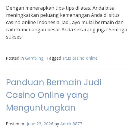
Dengan menerapkan tips-tips di atas, Anda bisa
meningkatkan peluang kemenangan Anda di situs
casino online Indonesia. Jadi, ayo mulai bermain dan
raih kemenangan besar Anda sekarang juga! Semoga
sukses!
Posted in
Gambling
Tagged
situs casino online
Panduan Bermain Judi
Casino Online yang
Menguntungkan
Posted on
June 23, 2026
by
Admin8877