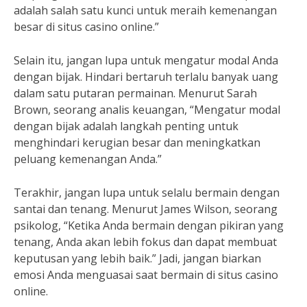
adalah salah satu kunci untuk meraih kemenangan
besar di situs casino online.”
Selain itu, jangan lupa untuk mengatur modal Anda
dengan bijak. Hindari bertaruh terlalu banyak uang
dalam satu putaran permainan. Menurut Sarah
Brown, seorang analis keuangan, “Mengatur modal
dengan bijak adalah langkah penting untuk
menghindari kerugian besar dan meningkatkan
peluang kemenangan Anda.”
Terakhir, jangan lupa untuk selalu bermain dengan
santai dan tenang. Menurut James Wilson, seorang
psikolog, “Ketika Anda bermain dengan pikiran yang
tenang, Anda akan lebih fokus dan dapat membuat
keputusan yang lebih baik.” Jadi, jangan biarkan
emosi Anda menguasai saat bermain di situs casino
online.