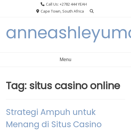
Skip
Call Us: +2782 444 YEAH
to
Cape Town, South Africa
content
anneashleyumc
Menu
Tag:
situs casino online
Strategi Ampuh untuk
Menang di Situs Casino