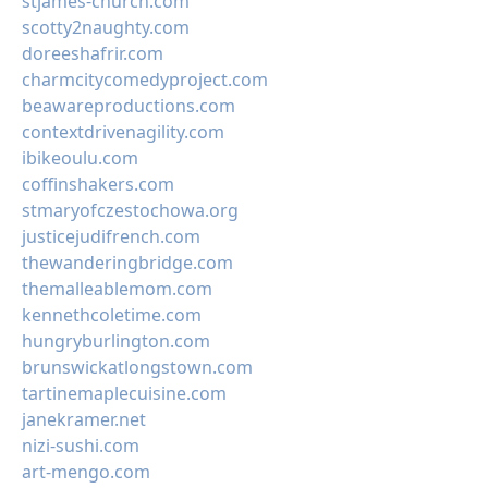
stjames-church.com
scotty2naughty.com
doreeshafrir.com
charmcitycomedyproject.com
beawareproductions.com
contextdrivenagility.com
ibikeoulu.com
coffinshakers.com
stmaryofczestochowa.org
justicejudifrench.com
thewanderingbridge.com
themalleablemom.com
kennethcoletime.com
hungryburlington.com
brunswickatlongstown.com
tartinemaplecuisine.com
janekramer.net
nizi-sushi.com
art-mengo.com