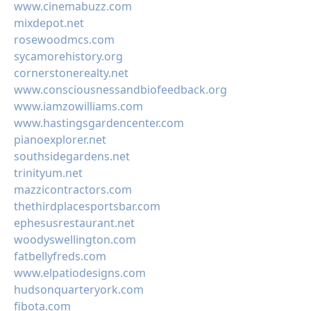
www.cinemabuzz.com
mixdepot.net
rosewoodmcs.com
sycamorehistory.org
cornerstonerealty.net
www.consciousnessandbiofeedback.org
www.iamzowilliams.com
www.hastingsgardencenter.com
pianoexplorer.net
southsidegardens.net
trinityum.net
mazzicontractors.com
thethirdplacesportsbar.com
ephesusrestaurant.net
woodyswellington.com
fatbellyfreds.com
www.elpatiodesigns.com
hudsonquarteryork.com
fibota.com