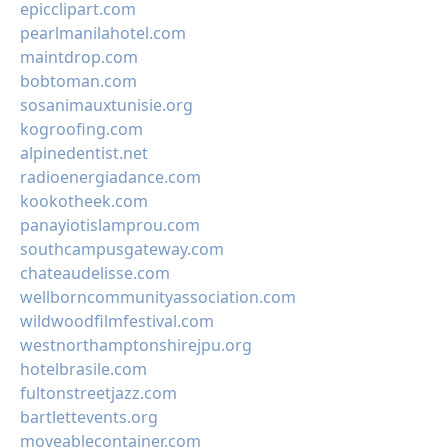
epicclipart.com
pearlmanilahotel.com
maintdrop.com
bobtoman.com
sosanimauxtunisie.org
kogroofing.com
alpinedentist.net
radioenergiadance.com
kookotheek.com
panayiotislamprou.com
southcampusgateway.com
chateaudelisse.com
wellborncommunityassociation.com
wildwoodfilmfestival.com
westnorthamptonshirejpu.org
hotelbrasile.com
fultonstreetjazz.com
bartlettevents.org
moveablecontainer.com