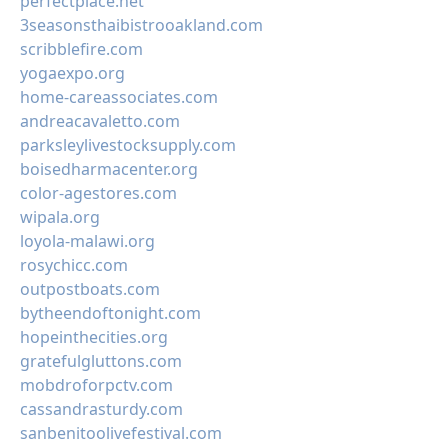
perfectplace.net
3seasonsthaibistrooakland.com
scribblefire.com
yogaexpo.org
home-careassociates.com
andreacavaletto.com
parksleylivestocksupply.com
boisedharmacenter.org
color-agestores.com
wipala.org
loyola-malawi.org
rosychicc.com
outpostboats.com
bytheendoftonight.com
hopeinthecities.org
gratefulgluttons.com
mobdroforpctv.com
cassandrasturdy.com
sanbenitoolivefestival.com