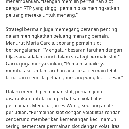
menambahkan, “Dengan memilih permainan slot
dengan RTP yang tinggi, pemain bisa meningkatkan
peluang mereka untuk menang.”
Strategi bermain juga memegang peranan penting
dalam meningkatkan peluang menang pemain.
Menurut Maria Garcia, seorang pemain slot
berpengalaman, “Mengatur besaran taruhan dengan
bijaksana adalah kunci dalam strategi bermain slot.”
Garcia juga menyarankan, “Pemain sebaiknya
membatasi jumlah taruhan agar bisa bermain lebih
lama dan memiliki peluang menang yang lebih besar.”
Dalam memilih permainan slot, pemain juga
disarankan untuk memperhatikan volatilitas
permainan. Menurut James Wong, seorang analis
perjudian, “Permainan slot dengan volatilitas rendah
cenderung memberikan kemenangan kecil namun
sering, sementara permainan slot dengan volatilitas