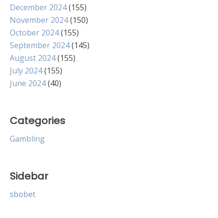
December 2024
(155)
November 2024
(150)
October 2024
(155)
September 2024
(145)
August 2024
(155)
July 2024
(155)
June 2024
(40)
Categories
Gambling
Sidebar
sbobet