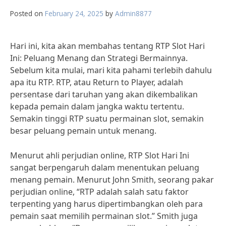
Posted on
February 24, 2025
by
Admin8877
Hari ini, kita akan membahas tentang RTP Slot Hari
Ini: Peluang Menang dan Strategi Bermainnya.
Sebelum kita mulai, mari kita pahami terlebih dahulu
apa itu RTP. RTP, atau Return to Player, adalah
persentase dari taruhan yang akan dikembalikan
kepada pemain dalam jangka waktu tertentu.
Semakin tinggi RTP suatu permainan slot, semakin
besar peluang pemain untuk menang.
Menurut ahli perjudian online, RTP Slot Hari Ini
sangat berpengaruh dalam menentukan peluang
menang pemain. Menurut John Smith, seorang pakar
perjudian online, “RTP adalah salah satu faktor
terpenting yang harus dipertimbangkan oleh para
pemain saat memilih permainan slot.” Smith juga