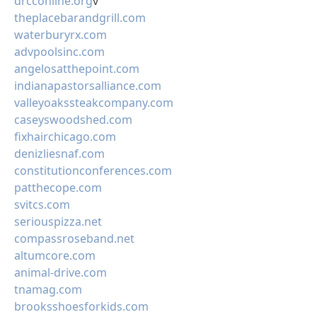
drcconline.org
v
theplacebarandgrill.com
waterburyrx.com
advpoolsinc.com
angelosatthepoint.com
indianapastorsalliance.com
valleyoakssteakcompany.com
caseyswoodshed.com
fixhairchicago.com
denizliesnaf.com
constitutionconferences.com
patthecope.com
svitcs.com
seriouspizza.net
compassroseband.net
altumcore.com
animal-drive.com
tnamag.com
brooksshoesforkids.com