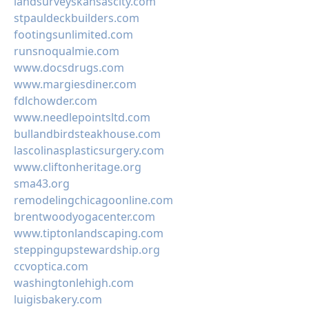
landsurveyskansascity.com
stpauldeckbuilders.com
footingsunlimited.com
runsnoqualmie.com
www.docsdrugs.com
www.margiesdiner.com
fdlchowder.com
www.needlepointsltd.com
bullandbirdsteakhouse.com
lascolinasplasticsurgery.com
www.cliftonheritage.org
sma43.org
remodelingchicagoonline.com
brentwoodyogacenter.com
www.tiptonlandscaping.com
steppingupstewardship.org
ccvoptica.com
washingtonlehigh.com
luigisbakery.com