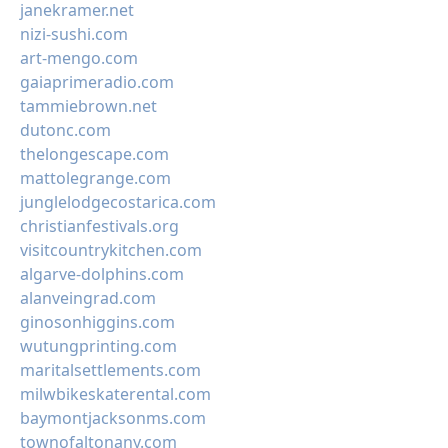
janekramer.net
nizi-sushi.com
art-mengo.com
gaiaprimeradio.com
tammiebrown.net
dutonc.com
thelongescape.com
mattolegrange.com
junglelodgecostarica.com
christianfestivals.org
visitcountrykitchen.com
algarve-dolphins.com
alanveingrad.com
ginosonhiggins.com
wutungprinting.com
maritalsettlements.com
milwbikeskaterental.com
baymontjacksonms.com
townofaltonany.com