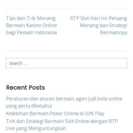
Post
Tips dan Trik Menang
RTP Slot Hari Ini: Peluang
Bermain Kasino Online
Menang dan Strategi
bagi Pemain Indonesia
Bermainnya
navigation
Search
for:
Recent Posts
Peraturan dan aturan bermain agen judi bola online
yang perlu diketahui
Kelebihan Bermain Poker Online di IDN Play
Trik dan Strategi Bermain Slot Online dengan RTP
Live yang Menguntungkan