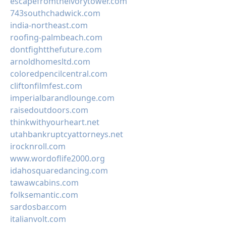
escapefromtheivorytower.com
743southchadwick.com
india-northeast.com
roofing-palmbeach.com
dontfightthefuture.com
arnoldhomesltd.com
coloredpencilcentral.com
cliftonfilmfest.com
imperialbarandlounge.com
raisedoutdoors.com
thinkwithyourheart.net
utahbankruptcyattorneys.net
irocknroll.com
www.wordoflife2000.org
idahosquaredancing.com
tawawcabins.com
folksemantic.com
sardosbar.com
italianvolt.com