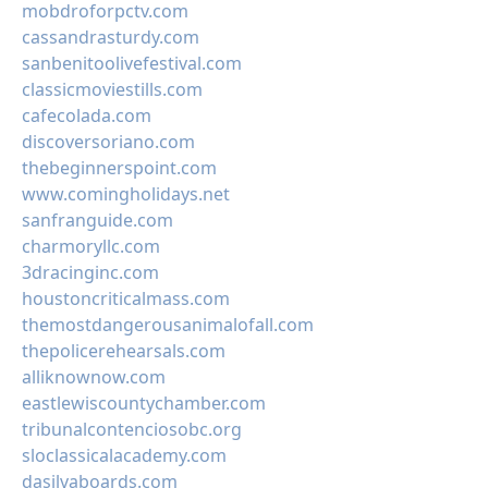
mobdroforpctv.com
cassandrasturdy.com
sanbenitoolivefestival.com
classicmoviestills.com
cafecolada.com
discoversoriano.com
thebeginnerspoint.com
www.comingholidays.net
sanfranguide.com
charmoryllc.com
3dracinginc.com
houstoncriticalmass.com
themostdangerousanimalofall.com
thepolicerehearsals.com
alliknownow.com
eastlewiscountychamber.com
tribunalcontenciosobc.org
sloclassicalacademy.com
dasilvaboards.com