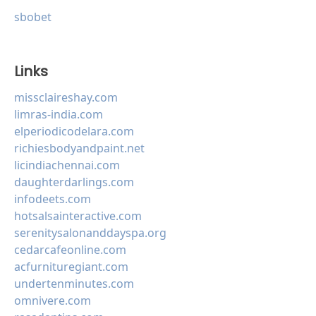
sbobet
Links
missclaireshay.com
limras-india.com
elperiodicodelara.com
richiesbodyandpaint.net
licindiachennai.com
daughterdarlings.com
infodeets.com
hotsalsainteractive.com
serenitysalonanddayspa.org
cedarcafeonline.com
acfurnituregiant.com
undertenminutes.com
omnivere.com