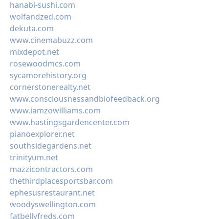
hanabi-sushi.com
wolfandzed.com
dekuta.com
www.cinemabuzz.com
mixdepot.net
rosewoodmcs.com
sycamorehistory.org
cornerstonerealty.net
www.consciousnessandbiofeedback.org
www.iamzowilliams.com
www.hastingsgardencenter.com
pianoexplorer.net
southsidegardens.net
trinityum.net
mazzicontractors.com
thethirdplacesportsbar.com
ephesusrestaurant.net
woodyswellington.com
fatbellyfreds.com