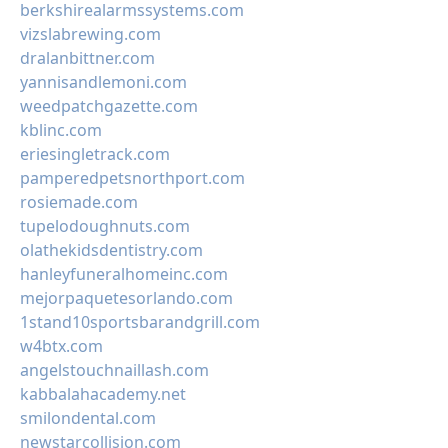
berkshirealarmssystems.com
vizslabrewing.com
dralanbittner.com
yannisandlemoni.com
weedpatchgazette.com
kblinc.com
eriesingletrack.com
pamperedpetsnorthport.com
rosiemade.com
tupelodoughnuts.com
olathekidsdentistry.com
hanleyfuneralhomeinc.com
mejorpaquetesorlando.com
1stand10sportsbarandgrill.com
w4btx.com
angelstouchnaillash.com
kabbalahacademy.net
smilondental.com
newstarcollision.com