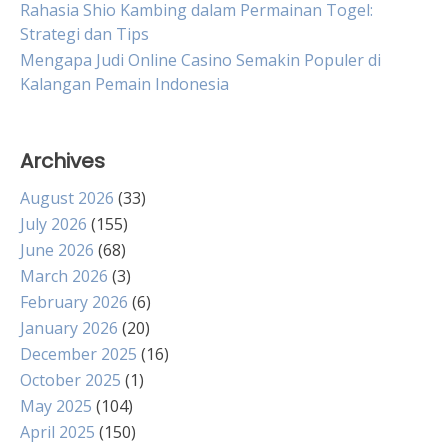
Rahasia Shio Kambing dalam Permainan Togel:
Strategi dan Tips
Mengapa Judi Online Casino Semakin Populer di
Kalangan Pemain Indonesia
Archives
August 2026
(33)
July 2026
(155)
June 2026
(68)
March 2026
(3)
February 2026
(6)
January 2026
(20)
December 2025
(16)
October 2025
(1)
May 2025
(104)
April 2025
(150)