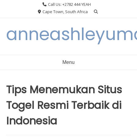
Skip
Call Us: +2782 444 YEAH
to
Cape Town, South Africa
content
anneashleyumc
Menu
Tips Menemukan Situs
Togel Resmi Terbaik di
Indonesia