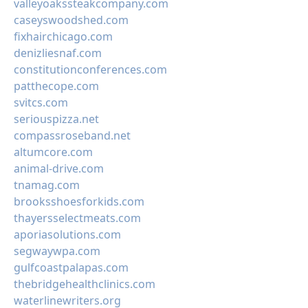
valleyoakssteakcompany.com
caseyswoodshed.com
fixhairchicago.com
denizliesnaf.com
constitutionconferences.com
patthecope.com
svitcs.com
seriouspizza.net
compassroseband.net
altumcore.com
animal-drive.com
tnamag.com
brooksshoesforkids.com
thayersselectmeats.com
aporiasolutions.com
segwaywpa.com
gulfcoastpalapas.com
thebridgehealthclinics.com
waterlinewriters.org