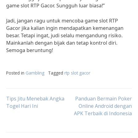
game slot RTP Gacor. Sungguh luar biasa!”
Jadi, jangan ragu untuk mencoba game slot RTP
Gacor jika kalian ingin mendapatkan kemenangan
besar. Tetapi ingat, judi selalu mengandung risiko.
Mainkanlah dengan bijak dan tetap kontrol diri.
Semoga beruntung!
Posted in
Gambling
Tagged
rtp slot gacor
Post
Tips Jitu Menebak Angka
Panduan Bermain Poker
Togel Hari Ini
Online Android dengan
APK Terbaik di Indonesia
navigation