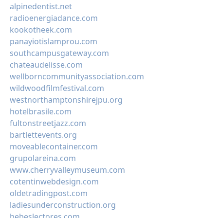
alpinedentist.net
radioenergiadance.com
kookotheek.com
panayiotislamprou.com
southcampusgateway.com
chateaudelisse.com
wellborncommunityassociation.com
wildwoodfilmfestival.com
westnorthamptonshirejpu.org
hotelbrasile.com
fultonstreetjazz.com
bartlettevents.org
moveablecontainer.com
grupolareina.com
www.cherryvalleymuseum.com
cotentinwebdesign.com
oldetradingpost.com
ladiesunderconstruction.org
bebeslectores.com