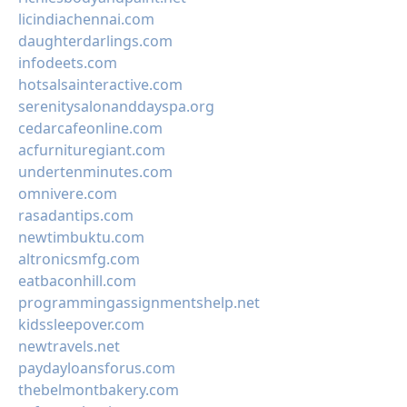
licindiachennai.com
daughterdarlings.com
infodeets.com
hotsalsainteractive.com
serenitysalonanddayspa.org
cedarcafeonline.com
acfurnituregiant.com
undertenminutes.com
omnivere.com
rasadantips.com
newtimbuktu.com
altronicsmfg.com
eatbaconhill.com
programmingassignmentshelp.net
kidssleepover.com
newtravels.net
paydayloansforus.com
thebelmontbakery.com