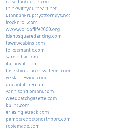
raisedoutdoors.com
thinkwithyourheart.net
utahbankruptcyattorneys.net
irocknroll.com
www.wordoflife2000.org
idahosquaredancing.com
tawawcabins.com
folksemantic.com
sardosbar.com
italianvolt.com
berkshirealarmssystems.com
vizslabrewing.com
dralanbittner.com
yannisandlemoni.com
weedpatchgazette.com
kblinc.com
eriesingletrack.com
pamperedpetsnorthport.com
rosiemade.com