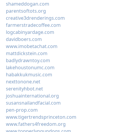
shameddogan.com
parentsoftots.org
creative3drenderings.com
farmerstradecoffee.com
logcabinyardage.com
davidboers.com
www.imobetachat.com
mattdickstein.com
badlydrawntoy.com
lakehoustonumc.com
habakkukmusic.com
nexttonone.net
serenityhbot.net
joshuainternational.org
susansnailandfacial.com
pen-prop.com
www.tigertrendsprinceton.com
www.fathers4freedom.org
www.topperlyngundogs.com