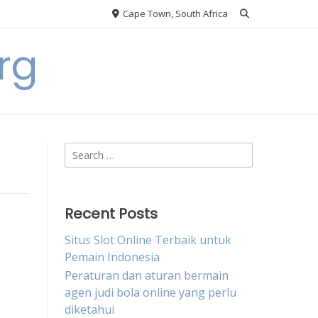
Cape Town, South Africa
rg
Search
for:
Recent Posts
Situs Slot Online Terbaik untuk
Pemain Indonesia
Peraturan dan aturan bermain
agen judi bola online yang perlu
diketahui