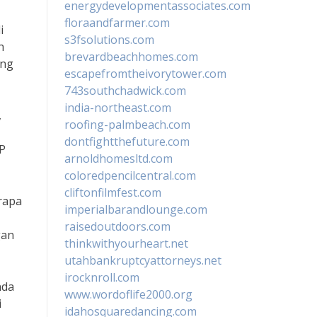
energydevelopmentassociates.com
floraandfarmer.com
i
s3fsolutions.com
h
brevardbeachhomes.com
ing
escapefromtheivorytower.com
743southchadwick.com
india-northeast.com
,
roofing-palmbeach.com
dontfightthefuture.com
P
arnoldhomesltd.com
coloredpencilcentral.com
cliftonfilmfest.com
erapa
imperialbarandlounge.com
raisedoutdoors.com
gan
thinkwithyourheart.net
utahbankruptcyattorneys.net
irocknroll.com
nda
www.wordoflife2000.org
i
idahosquaredancing.com