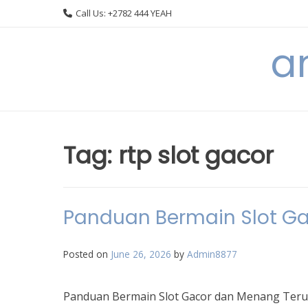
Skip
Call Us: +2782 444 YEAH
to
content
a
Tag:
rtp slot gacor
Panduan Bermain Slot G
Posted on
June 26, 2026
by
Admin8877
Panduan Bermain Slot Gacor dan Menang Teru