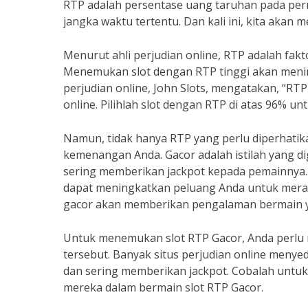
RTP adalah persentase uang taruhan pada per
jangka waktu tertentu. Dan kali ini, kita aka
Menurut ahli perjudian online, RTP adalah fakt
Menemukan slot dengan RTP tinggi akan meni
perjudian online, John Slots, mengatakan, “RTP
online. Pilihlah slot dengan RTP di atas 96% u
Namun, tidak hanya RTP yang perlu diperhati
kemenangan Anda. Gacor adalah istilah yang d
sering memberikan jackpot kepada pemainnya. M
dapat meningkatkan peluang Anda untuk merai
gacor akan memberikan pengalaman bermain 
Untuk menemukan slot RTP Gacor, Anda perlu 
tersebut. Banyak situs perjudian online menye
dan sering memberikan jackpot. Cobalah untuk
mereka dalam bermain slot RTP Gacor.