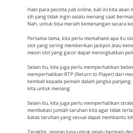
Halo para pecinta judi online, kali ini kita a
sih yang tidak ingin selalu menang saat berma
Nah, untuk bisa meraih kemenangan secara kons
Pertama-tama, kita perlu memahami apa itu slot
slot yang sering memberikan jackpot atau kem
mesin slot yang gacor dapat meningkatkan pelu
Selain itu, kita juga perlu memperhatikan beber
memperhatikan RTP (Return to Player) dari mes
kembali kepada pemain dalam jangka panjang. 
kita untuk menang.
Selain itu, kita juga perlu memperhatikan strat
membatasi jumlah taruhan kita agar tidak terla
batas taruhan yang sesuai dapat membantu kit
Terakhir, jangan lupa untuk selalu bermain de