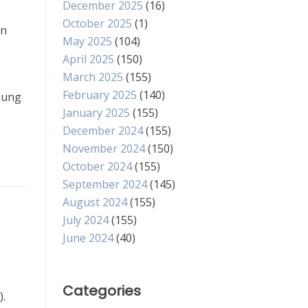
December 2025
(16)
October 2025
(1)
an
May 2025
(104)
April 2025
(150)
March 2025
(155)
February 2025
(140)
gung
January 2025
(155)
December 2024
(155)
November 2024
(150)
October 2024
(155)
September 2024
(145)
August 2024
(155)
July 2024
(155)
June 2024
(40)
Categories
).