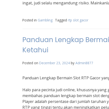
ingat, judi selalu mengandung risiko. Mainkanl
Posted in
Gambling
Tagged
rtp slot gacor
Panduan Lengkap Bermain
Ketahui
Posted on
December 23, 2024
by
Admin8877
Panduan Lengkap Bermain Slot RTP Gacor yang
Halo para pecinta judi online, khususnya yang 
membahas panduan lengkap bermain slot denga
Player adalah persentase dari jumlah taruhan
RTP yang tinggi tentu akan meningkatkan pe