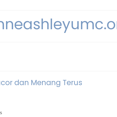
nneashleyumc.o
acor dan Menang Terus
s