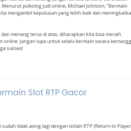
 Menurut psikolog judi online, Michael Johnson, “Bermain
ita mengambil keputusan yang lebih baik dan meningkatk
dan menang terus di atas, diharapkan kita bisa meraih
t online. Jangan lupa untuk selalu bermain secara bertang
ga sukses!
rmain Slot RTP Gacor
sudah tidak asing lagi dengan istilah RTP (Return to Player