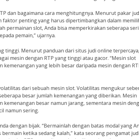
TP dan bagaimana cara menghitungnya. Menurut pakar jud
h faktor penting yang harus dipertimbangkan dalam memili
ah permainan slot, Anda bisa memperkirakan seberapa ser
pada pemain,” ujarnya.
g tinggi. Menurut panduan dari situs judi online terpercaya
agai mesin dengan RTP yang tinggi atau gacor. “Mesin slot
n kemenangan yang lebih besar daripada mesin dengan RT
olatilitas dari sebuah mesin slot. Volatilitas mengukur seb
seberapa besar jumlah kemenangan yang diberikan. Mesin
kan kemenangan besar namun jarang, sementara mesin den
il namun sering.
nda dengan bijak. “Bermainlah dengan batas modal yang A
us bermain ketika sedang kalah,” kata seorang pengamat jud